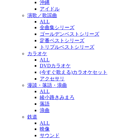
沖縄
アイドル
演歌／歌謡曲
ALL
全曲集シリーズ
ゴールデンベストシリーズ
定番ベストシリーズ
トリプルベストシリーズ
カラオケ
ALL
DVDカラオケ
(今すぐ歌える)カラオケセット
アクセサリ
漫談・落語・浪曲
ALL
綾小路きみまろ
落語
浪曲
鉄道
ALL
映像
サウンド