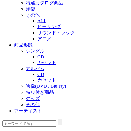
特選カタログ商品
洋楽
その他
ALL
ヒーリング
サウンドトラック
アニメ
商品形態
シングル
CD
カセット
アルバム
CD
カセット
映像(DVD / Blu-ray)
特典付き商品
グッズ
その他
アーティスト