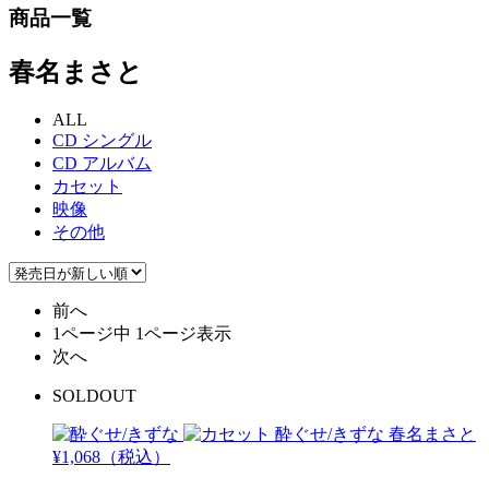
商品一覧
春名まさと
ALL
CD シングル
CD アルバム
カセット
映像
その他
前へ
1ページ中 1ページ表示
次へ
SOLDOUT
酔ぐせ/きずな
春名まさと
¥1,068（税込）