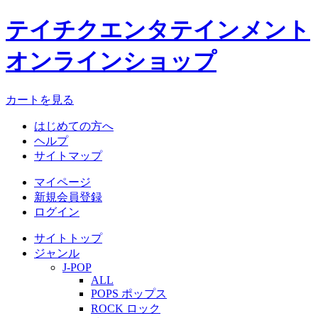
テイチクエンタテインメント
オンラインショップ
カートを見る
はじめての方へ
ヘルプ
サイトマップ
マイページ
新規会員登録
ログイン
サイトトップ
ジャンル
J-POP
ALL
POPS ポップス
ROCK ロック