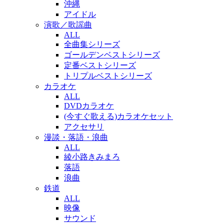
沖縄
アイドル
演歌／歌謡曲
ALL
全曲集シリーズ
ゴールデンベストシリーズ
定番ベストシリーズ
トリプルベストシリーズ
カラオケ
ALL
DVDカラオケ
(今すぐ歌える)カラオケセット
アクセサリ
漫談・落語・浪曲
ALL
綾小路きみまろ
落語
浪曲
鉄道
ALL
映像
サウンド