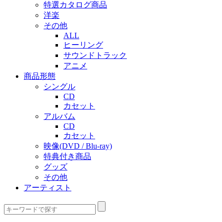
特選カタログ商品
洋楽
その他
ALL
ヒーリング
サウンドトラック
アニメ
商品形態
シングル
CD
カセット
アルバム
CD
カセット
映像(DVD / Blu-ray)
特典付き商品
グッズ
その他
アーティスト