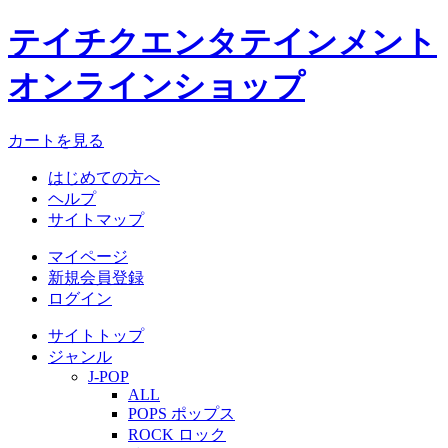
テイチクエンタテインメント
オンラインショップ
カートを見る
はじめての方へ
ヘルプ
サイトマップ
マイページ
新規会員登録
ログイン
サイトトップ
ジャンル
J-POP
ALL
POPS ポップス
ROCK ロック