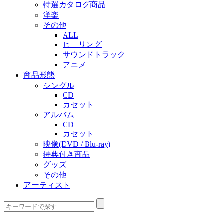
特選カタログ商品
洋楽
その他
ALL
ヒーリング
サウンドトラック
アニメ
商品形態
シングル
CD
カセット
アルバム
CD
カセット
映像(DVD / Blu-ray)
特典付き商品
グッズ
その他
アーティスト