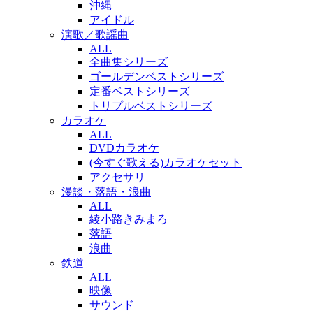
沖縄
アイドル
演歌／歌謡曲
ALL
全曲集シリーズ
ゴールデンベストシリーズ
定番ベストシリーズ
トリプルベストシリーズ
カラオケ
ALL
DVDカラオケ
(今すぐ歌える)カラオケセット
アクセサリ
漫談・落語・浪曲
ALL
綾小路きみまろ
落語
浪曲
鉄道
ALL
映像
サウンド