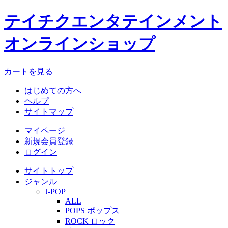
テイチクエンタテインメント
オンラインショップ
カートを見る
はじめての方へ
ヘルプ
サイトマップ
マイページ
新規会員登録
ログイン
サイトトップ
ジャンル
J-POP
ALL
POPS ポップス
ROCK ロック