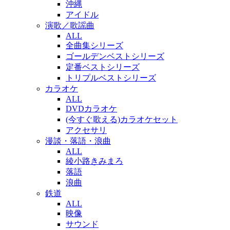
沖縄
アイドル
演歌／歌謡曲
ALL
全曲集シリーズ
ゴールデンベストシリーズ
定番ベストシリーズ
トリプルベストシリーズ
カラオケ
ALL
DVDカラオケ
(今すぐ歌える)カラオケセット
アクセサリ
漫談・落語・浪曲
ALL
綾小路きみまろ
落語
浪曲
鉄道
ALL
映像
サウンド