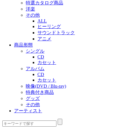
特選カタログ商品
洋楽
その他
ALL
ヒーリング
サウンドトラック
アニメ
商品形態
シングル
CD
カセット
アルバム
CD
カセット
映像(DVD / Blu-ray)
特典付き商品
グッズ
その他
アーティスト