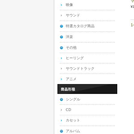
映像
¥
サウンド
特選カタログ商品
洋楽
その他
ヒーリング
サウンドトラック
アニメ
シングル
CD
カセット
アルバム