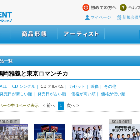
マイページ
新規会員
品一覧
鶴岡雅義と東京ロマンチカ
ALL
｜
CD シングル
｜
CD アルバム
｜
カセット
｜
映像
｜
その他
発売日が新しい順
｜
発売日が古い順
｜
価格が高い順
｜
価格が低い順
< 前へ
1
次へ >
1ページ中 1ページ表示