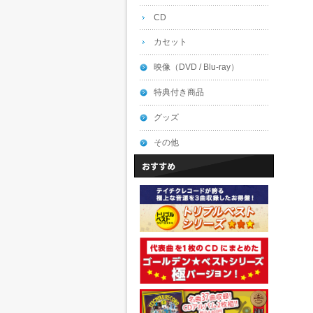
CD
カセット
映像（DVD / Blu-ray）
特典付き商品
グッズ
その他