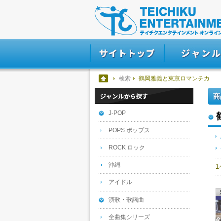
検索
鶴岡雅義と東京ロマンチカ
商
J-POP
POPS ポップス
ROCK ロック
沖縄
アイドル
演歌・歌謡曲
全曲集シリーズ