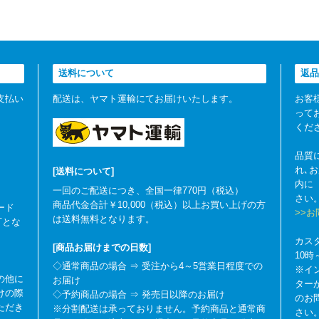
送料について
返品
支払い
配送は、ヤマト運輸にてお届けいたします。
お客
って
くだ
品質
れ､
[送料について]
内に
一回のご配送につき、全国一律770円（税込）
さい
商品代金合計￥10,000（税込）以上お買い上げの方
ード
>>
は送料無料となります。
可とな
カス
[商品お届けまでの日数]
10
◇通常商品の場合 ⇒ 受注から4～5営業日程度での
※イ
の他に
お届け
ター
けの際
◇予約商品の場合 ⇒ 発売日以降のお届け
のお
ただき
※分割配送は承っておりません。予約商品と通常商
さい