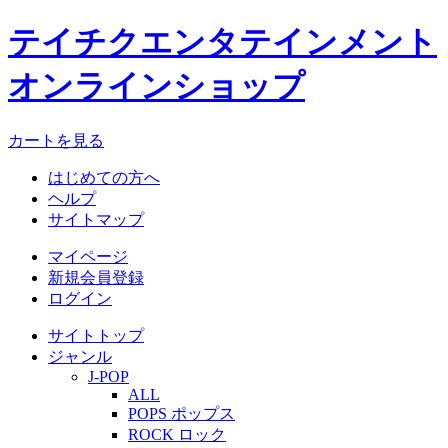
テイチクエンタテインメント
オンラインショップ
カートを見る
はじめての方へ
ヘルプ
サイトマップ
マイページ
新規会員登録
ログイン
サイトトップ
ジャンル
J-POP
ALL
POPS ポップス
ROCK ロック