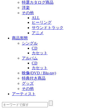
特選カタログ商品
洋楽
その他
ALL
ヒーリング
サウンドトラック
アニメ
商品形態
シングル
CD
カセット
アルバム
CD
カセット
映像(DVD / Blu-ray)
特典付き商品
グッズ
その他
アーティスト