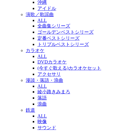
沖縄
アイドル
演歌／歌謡曲
ALL
全曲集シリーズ
ゴールデンベストシリーズ
定番ベストシリーズ
トリプルベストシリーズ
カラオケ
ALL
DVDカラオケ
(今すぐ歌える)カラオケセット
アクセサリ
漫談・落語・浪曲
ALL
綾小路きみまろ
落語
浪曲
鉄道
ALL
映像
サウンド