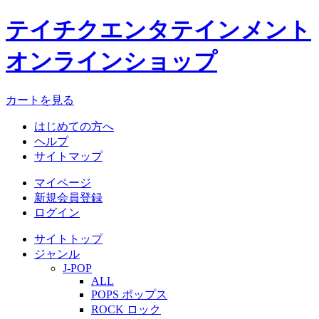
テイチクエンタテインメント
オンラインショップ
カートを見る
はじめての方へ
ヘルプ
サイトマップ
マイページ
新規会員登録
ログイン
サイトトップ
ジャンル
J-POP
ALL
POPS ポップス
ROCK ロック