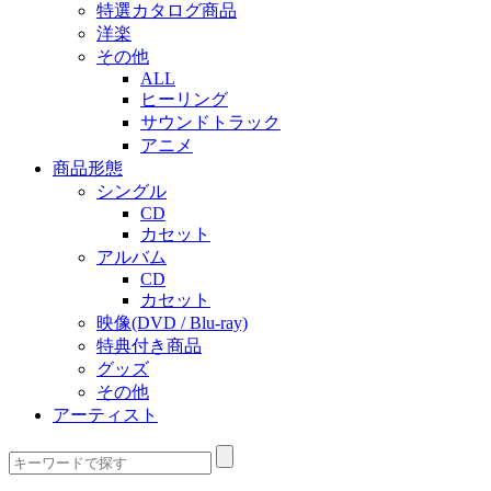
特選カタログ商品
洋楽
その他
ALL
ヒーリング
サウンドトラック
アニメ
商品形態
シングル
CD
カセット
アルバム
CD
カセット
映像(DVD / Blu-ray)
特典付き商品
グッズ
その他
アーティスト