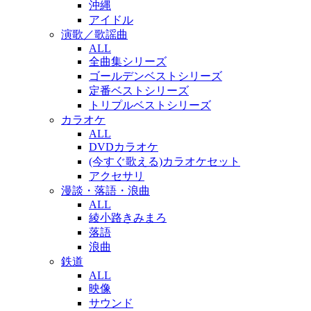
沖縄
アイドル
演歌／歌謡曲
ALL
全曲集シリーズ
ゴールデンベストシリーズ
定番ベストシリーズ
トリプルベストシリーズ
カラオケ
ALL
DVDカラオケ
(今すぐ歌える)カラオケセット
アクセサリ
漫談・落語・浪曲
ALL
綾小路きみまろ
落語
浪曲
鉄道
ALL
映像
サウンド