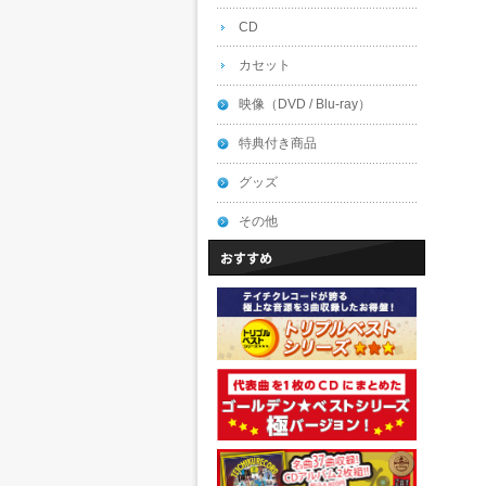
CD
カセット
映像（DVD / Blu-ray）
特典付き商品
グッズ
その他