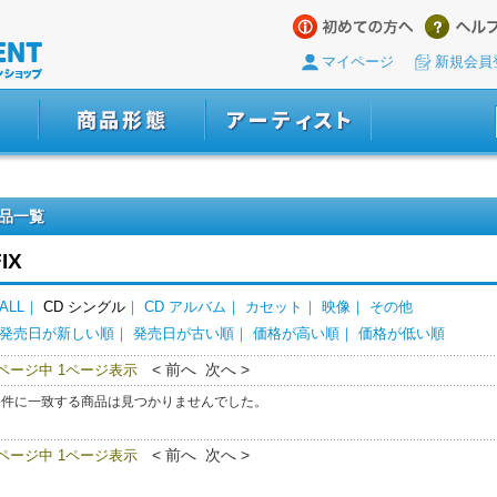
マイページ
新規会員
品一覧
IX
ALL
｜
CD シングル
｜
CD アルバム
｜
カセット
｜
映像
｜
その他
発売日が新しい順
｜
発売日が古い順
｜
価格が高い順
｜
価格が低い順
< 前へ 次へ >
0ページ中 1ページ表示
条件に一致する商品は見つかりませんでした。
< 前へ 次へ >
0ページ中 1ページ表示