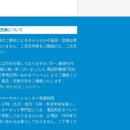
交換について
様のご都合によるキャンセルや返品・交換は承
おりません。ご注文内容をご確認の上、ご注文
さい。
には万全を期しておりますが､万一､破損や汚
お届け違い等ございましたら､商品到着後7日以
［専用お問い合わせフォーム］よりご連絡くだ
。返品・交換方法をご連絡いたします。
お問い合わせはこちらから
タマーサポートセンター営業時間
時～17時（土日・祝日・GW・年末年始を除く）
ンターネット専門店につき、電話対応オペレー
が常駐しておりませんため、お電話・FAX等で
問い合わせは承りしておりません。ご了承くだ
。