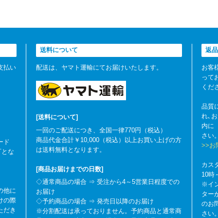
送料について
返品
支払い
配送は、ヤマト運輸にてお届けいたします。
お客
って
くだ
品質
れ､
[送料について]
内に
一回のご配送につき、全国一律770円（税込）
さい
商品代金合計￥10,000（税込）以上お買い上げの方
ード
>>
は送料無料となります。
可とな
カス
[商品お届けまでの日数]
10
◇通常商品の場合 ⇒ 受注から4～5営業日程度での
※イ
の他に
お届け
ター
けの際
◇予約商品の場合 ⇒ 発売日以降のお届け
のお
ただき
※分割配送は承っておりません。予約商品と通常商
さい