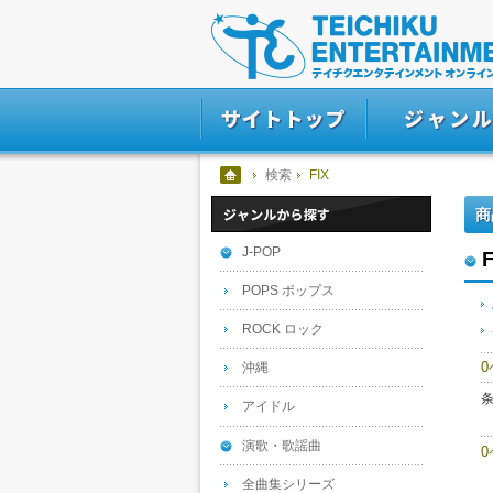
検索
FIX
商
J-POP
F
POPS ポップス
ROCK ロック
沖縄
アイドル
演歌・歌謡曲
全曲集シリーズ