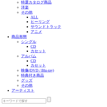
特選カタログ商品
洋楽
その他
ALL
ヒーリング
サウンドトラック
アニメ
商品形態
シングル
CD
カセット
アルバム
CD
カセット
映像(DVD / Blu-ray)
特典付き商品
グッズ
その他
アーティスト