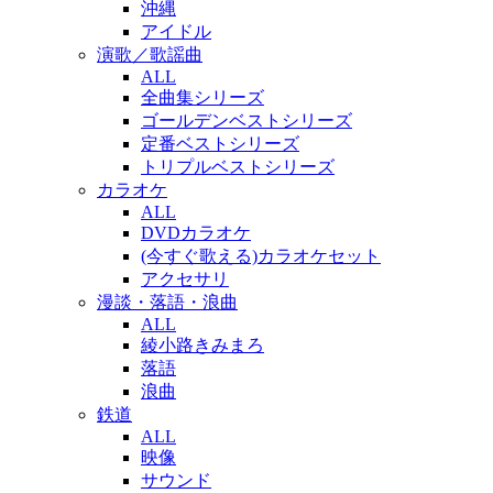
沖縄
アイドル
演歌／歌謡曲
ALL
全曲集シリーズ
ゴールデンベストシリーズ
定番ベストシリーズ
トリプルベストシリーズ
カラオケ
ALL
DVDカラオケ
(今すぐ歌える)カラオケセット
アクセサリ
漫談・落語・浪曲
ALL
綾小路きみまろ
落語
浪曲
鉄道
ALL
映像
サウンド