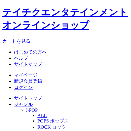
テイチクエンタテインメント
オンラインショップ
カートを見る
はじめての方へ
ヘルプ
サイトマップ
マイページ
新規会員登録
ログイン
サイトトップ
ジャンル
J-POP
ALL
POPS ポップス
ROCK ロック