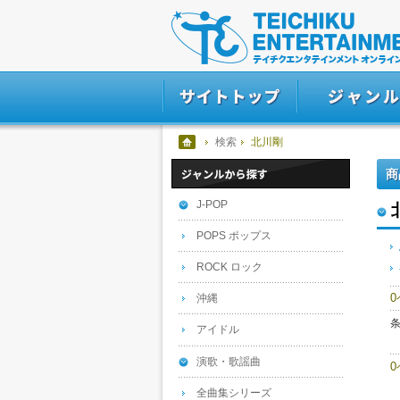
検索
北川剛
商
J-POP
POPS ポップス
ROCK ロック
沖縄
アイドル
演歌・歌謡曲
全曲集シリーズ