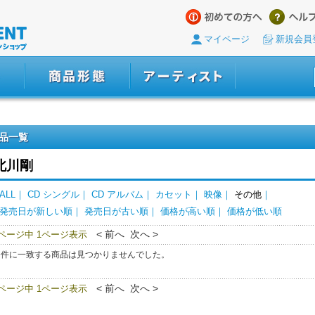
マイページ
新規会員
品一覧
北川剛
ALL
｜
CD シングル
｜
CD アルバム
｜
カセット
｜
映像
｜
その他
｜
発売日が新しい順
｜
発売日が古い順
｜
価格が高い順
｜
価格が低い順
< 前へ 次へ >
0ページ中 1ページ表示
条件に一致する商品は見つかりませんでした。
< 前へ 次へ >
0ページ中 1ページ表示