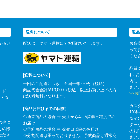
送料について
返品
支払い
配送は、ヤマト運輸にてお届けいたします。
お客
って
くだ
品質
れ､
[送料について]
内に
一回のご配送につき、全国一律770円（税込）
さい
商品代金合計￥10,000（税込）以上お買い上げの方
ード
>>
は送料無料となります。
可とな
カス
[商品お届けまでの日数]
10
◇通常商品の場合 ⇒ 受注から4～5営業日程度での
※イ
の他に
お届け
ター
けの際
◇予約商品の場合 ⇒ 発売日以降のお届け
のお
ただき
※分割配送は承っておりません。予約商品と通常商
さい