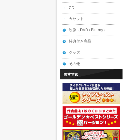
CD
カセット
映像（DVD / Blu-ray）
特典付き商品
グッズ
その他