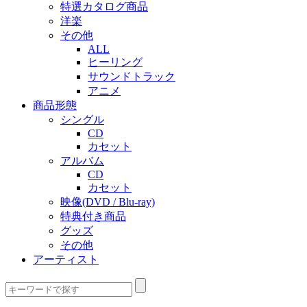
特選カタログ商品
洋楽
その他
ALL
ヒーリング
サウンドトラック
アニメ
商品形態
シングル
CD
カセット
アルバム
CD
カセット
映像(DVD / Blu-ray)
特典付き商品
グッズ
その他
アーティスト