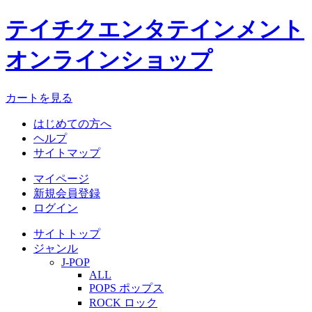
テイチクエンタテインメント
オンラインショップ
カートを見る
はじめての方へ
ヘルプ
サイトマップ
マイページ
新規会員登録
ログイン
サイトトップ
ジャンル
J-POP
ALL
POPS ポップス
ROCK ロック