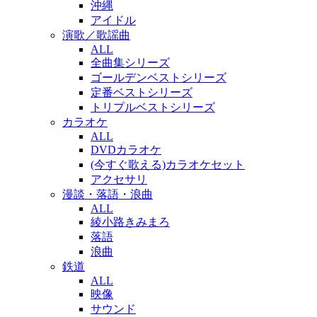
沖縄
アイドル
演歌／歌謡曲
ALL
全曲集シリーズ
ゴールデンベストシリーズ
定番ベストシリーズ
トリプルベストシリーズ
カラオケ
ALL
DVDカラオケ
(今すぐ歌える)カラオケセット
アクセサリ
漫談・落語・浪曲
ALL
綾小路きみまろ
落語
浪曲
鉄道
ALL
映像
サウンド