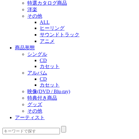
特選カタログ商品
洋楽
その他
ALL
ヒーリング
サウンドトラック
アニメ
商品形態
シングル
CD
カセット
アルバム
CD
カセット
映像(DVD / Blu-ray)
特典付き商品
グッズ
その他
アーティスト