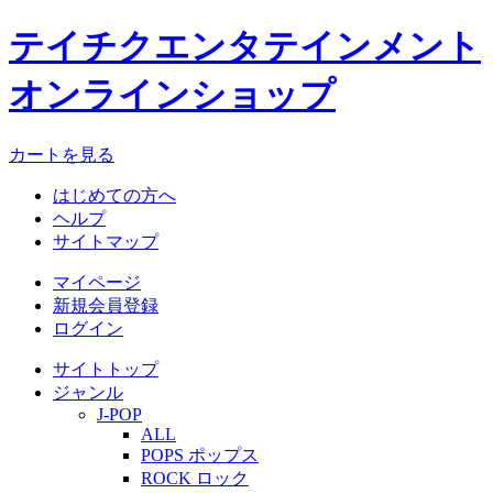
テイチクエンタテインメント
オンラインショップ
カートを見る
はじめての方へ
ヘルプ
サイトマップ
マイページ
新規会員登録
ログイン
サイトトップ
ジャンル
J-POP
ALL
POPS ポップス
ROCK ロック