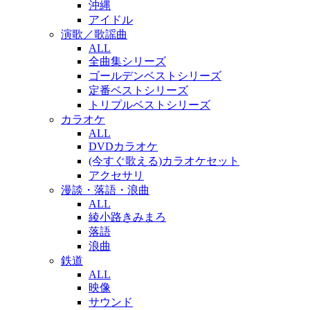
沖縄
アイドル
演歌／歌謡曲
ALL
全曲集シリーズ
ゴールデンベストシリーズ
定番ベストシリーズ
トリプルベストシリーズ
カラオケ
ALL
DVDカラオケ
(今すぐ歌える)カラオケセット
アクセサリ
漫談・落語・浪曲
ALL
綾小路きみまろ
落語
浪曲
鉄道
ALL
映像
サウンド