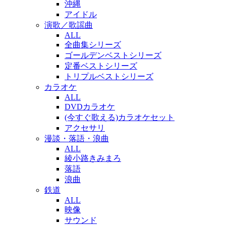
沖縄
アイドル
演歌／歌謡曲
ALL
全曲集シリーズ
ゴールデンベストシリーズ
定番ベストシリーズ
トリプルベストシリーズ
カラオケ
ALL
DVDカラオケ
(今すぐ歌える)カラオケセット
アクセサリ
漫談・落語・浪曲
ALL
綾小路きみまろ
落語
浪曲
鉄道
ALL
映像
サウンド