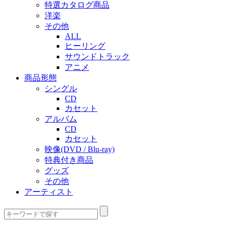
特選カタログ商品
洋楽
その他
ALL
ヒーリング
サウンドトラック
アニメ
商品形態
シングル
CD
カセット
アルバム
CD
カセット
映像(DVD / Blu-ray)
特典付き商品
グッズ
その他
アーティスト