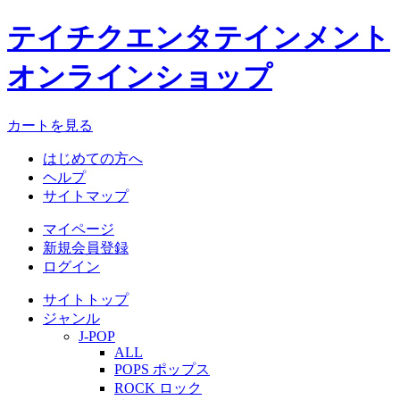
テイチクエンタテインメント
オンラインショップ
カートを見る
はじめての方へ
ヘルプ
サイトマップ
マイページ
新規会員登録
ログイン
サイトトップ
ジャンル
J-POP
ALL
POPS ポップス
ROCK ロック