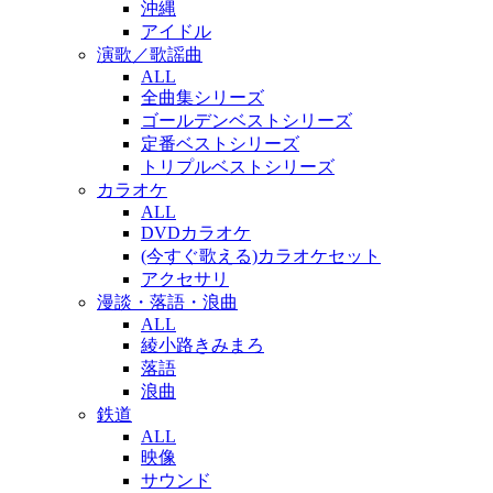
沖縄
アイドル
演歌／歌謡曲
ALL
全曲集シリーズ
ゴールデンベストシリーズ
定番ベストシリーズ
トリプルベストシリーズ
カラオケ
ALL
DVDカラオケ
(今すぐ歌える)カラオケセット
アクセサリ
漫談・落語・浪曲
ALL
綾小路きみまろ
落語
浪曲
鉄道
ALL
映像
サウンド