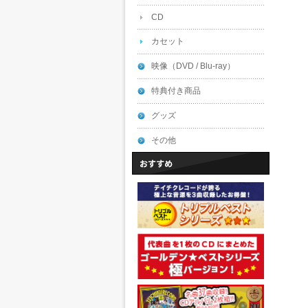
CD
カセット
映像（DVD / Blu-ray）
特典付き商品
グッズ
その他