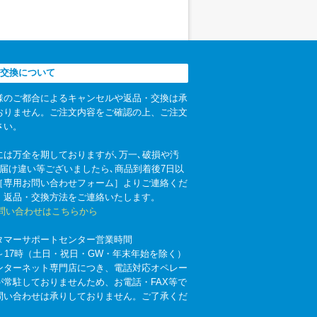
交換について
様のご都合によるキャンセルや返品・交換は承
おりません。ご注文内容をご確認の上、ご注文
さい。
には万全を期しておりますが､万一､破損や汚
お届け違い等ございましたら､商品到着後7日以
［専用お問い合わせフォーム］よりご連絡くだ
。返品・交換方法をご連絡いたします。
お問い合わせはこちらから
タマーサポートセンター営業時間
時～17時（土日・祝日・GW・年末年始を除く）
ンターネット専門店につき、電話対応オペレー
が常駐しておりませんため、お電話・FAX等で
問い合わせは承りしておりません。ご了承くだ
。