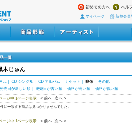
マイページ
新規会員
品一覧
黒木じゅん
ALL
｜
CD シングル
｜
CD アルバム
｜
カセット
｜
映像
｜
その他
発売日が新しい順
｜
発売日が古い順
｜
価格が高い順
｜
価格が低い順
< 前へ 次へ >
0ページ中 1ページ表示
条件に一致する商品は見つかりませんでした。
< 前へ 次へ >
0ページ中 1ページ表示