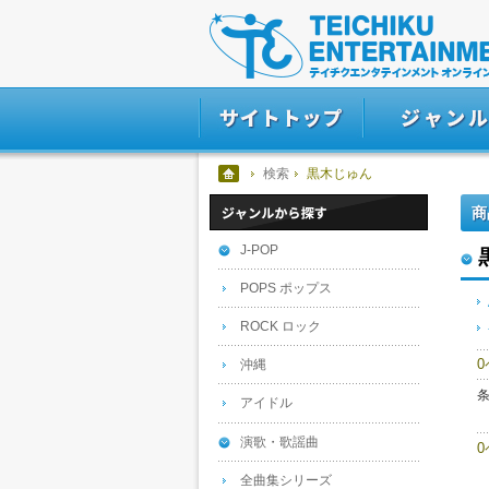
検索
黒木じゅん
商
J-POP
POPS ポップス
ROCK ロック
沖縄
アイドル
演歌・歌謡曲
全曲集シリーズ