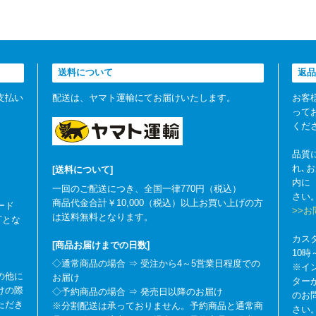
送料について
返品
支払い
配送は、ヤマト運輸にてお届けいたします。
お客
って
くだ
品質
れ､
[送料について]
内に
一回のご配送につき、全国一律770円（税込）
さい
商品代金合計￥10,000（税込）以上お買い上げの方
ード
>>
は送料無料となります。
可とな
カス
[商品お届けまでの日数]
10
◇通常商品の場合 ⇒ 受注から4～5営業日程度での
※イ
の他に
お届け
ター
けの際
◇予約商品の場合 ⇒ 発売日以降のお届け
のお
ただき
※分割配送は承っておりません。予約商品と通常商
さい