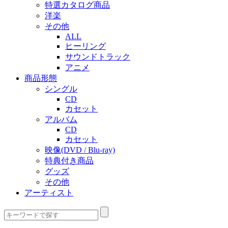
特選カタログ商品
洋楽
その他
ALL
ヒーリング
サウンドトラック
アニメ
商品形態
シングル
CD
カセット
アルバム
CD
カセット
映像(DVD / Blu-ray)
特典付き商品
グッズ
その他
アーティスト