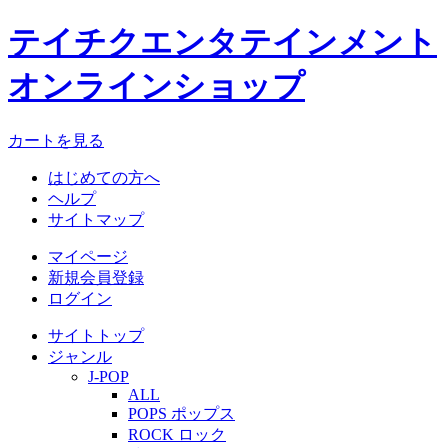
テイチクエンタテインメント
オンラインショップ
カートを見る
はじめての方へ
ヘルプ
サイトマップ
マイページ
新規会員登録
ログイン
サイトトップ
ジャンル
J-POP
ALL
POPS ポップス
ROCK ロック