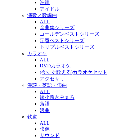
沖縄
アイドル
演歌／歌謡曲
ALL
全曲集シリーズ
ゴールデンベストシリーズ
定番ベストシリーズ
トリプルベストシリーズ
カラオケ
ALL
DVDカラオケ
(今すぐ歌える)カラオケセット
アクセサリ
漫談・落語・浪曲
ALL
綾小路きみまろ
落語
浪曲
鉄道
ALL
映像
サウンド