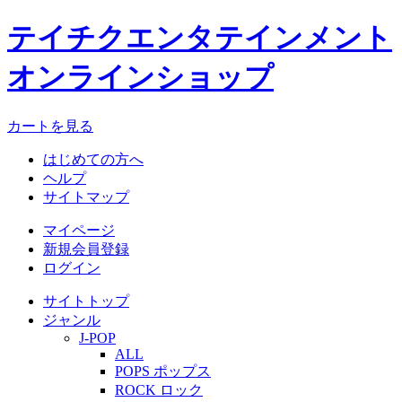
テイチクエンタテインメント
オンラインショップ
カートを見る
はじめての方へ
ヘルプ
サイトマップ
マイページ
新規会員登録
ログイン
サイトトップ
ジャンル
J-POP
ALL
POPS ポップス
ROCK ロック