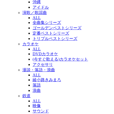
沖縄
アイドル
演歌／歌謡曲
ALL
全曲集シリーズ
ゴールデンベストシリーズ
定番ベストシリーズ
トリプルベストシリーズ
カラオケ
ALL
DVDカラオケ
(今すぐ歌える)カラオケセット
アクセサリ
漫談・落語・浪曲
ALL
綾小路きみまろ
落語
浪曲
鉄道
ALL
映像
サウンド