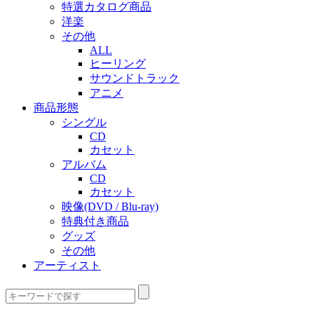
特選カタログ商品
洋楽
その他
ALL
ヒーリング
サウンドトラック
アニメ
商品形態
シングル
CD
カセット
アルバム
CD
カセット
映像(DVD / Blu-ray)
特典付き商品
グッズ
その他
アーティスト