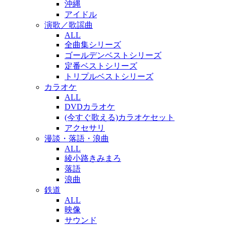
沖縄
アイドル
演歌／歌謡曲
ALL
全曲集シリーズ
ゴールデンベストシリーズ
定番ベストシリーズ
トリプルベストシリーズ
カラオケ
ALL
DVDカラオケ
(今すぐ歌える)カラオケセット
アクセサリ
漫談・落語・浪曲
ALL
綾小路きみまろ
落語
浪曲
鉄道
ALL
映像
サウンド