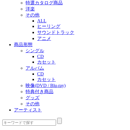
特選カタログ商品
洋楽
その他
ALL
ヒーリング
サウンドトラック
アニメ
商品形態
シングル
CD
カセット
アルバム
CD
カセット
映像(DVD / Blu-ray)
特典付き商品
グッズ
その他
アーティスト