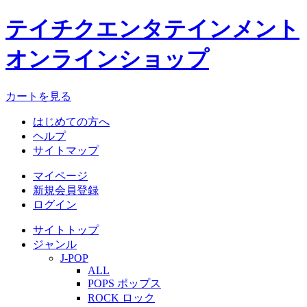
テイチクエンタテインメント
オンラインショップ
カートを見る
はじめての方へ
ヘルプ
サイトマップ
マイページ
新規会員登録
ログイン
サイトトップ
ジャンル
J-POP
ALL
POPS ポップス
ROCK ロック