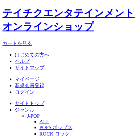
テイチクエンタテインメント
オンラインショップ
カートを見る
はじめての方へ
ヘルプ
サイトマップ
マイページ
新規会員登録
ログイン
サイトトップ
ジャンル
J-POP
ALL
POPS ポップス
ROCK ロック