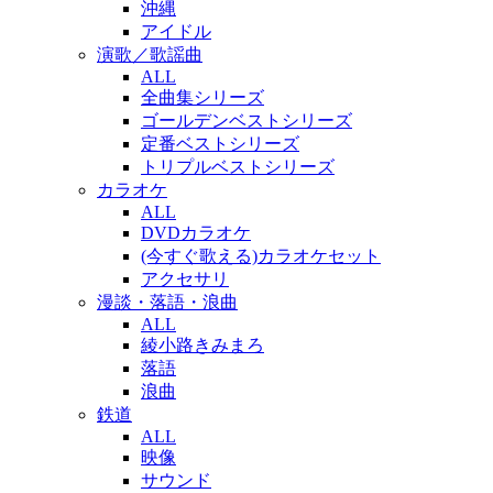
沖縄
アイドル
演歌／歌謡曲
ALL
全曲集シリーズ
ゴールデンベストシリーズ
定番ベストシリーズ
トリプルベストシリーズ
カラオケ
ALL
DVDカラオケ
(今すぐ歌える)カラオケセット
アクセサリ
漫談・落語・浪曲
ALL
綾小路きみまろ
落語
浪曲
鉄道
ALL
映像
サウンド