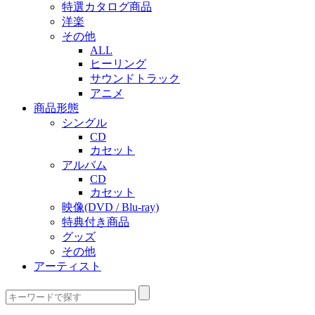
特選カタログ商品
洋楽
その他
ALL
ヒーリング
サウンドトラック
アニメ
商品形態
シングル
CD
カセット
アルバム
CD
カセット
映像(DVD / Blu-ray)
特典付き商品
グッズ
その他
アーティスト