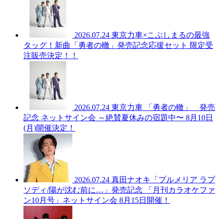
2026.07.24
東京力車×こぶしまるの最強
タッグ！新曲「勇者の轍」発売記念応援セット 限定受
注販売決定！！
2026.07.24
東京力車 「勇者の轍」 発売
記念 ネットサイン会 ～絶賛夏休みの宿題中〜 8月10日
(月)開催決定！
2026.07.24
真田ナオキ「プルメリア ラプ
ソディ/陽が沈む前に…」発売記念 「月刊カラオケファ
ン10月号」ネットサイン会 8月15日開催！