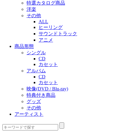
特選カタログ商品
洋楽
その他
ALL
ヒーリング
サウンドトラック
アニメ
商品形態
シングル
CD
カセット
アルバム
CD
カセット
映像(DVD / Blu-ray)
特典付き商品
グッズ
その他
アーティスト