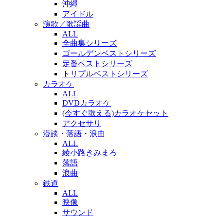
沖縄
アイドル
演歌／歌謡曲
ALL
全曲集シリーズ
ゴールデンベストシリーズ
定番ベストシリーズ
トリプルベストシリーズ
カラオケ
ALL
DVDカラオケ
(今すぐ歌える)カラオケセット
アクセサリ
漫談・落語・浪曲
ALL
綾小路きみまろ
落語
浪曲
鉄道
ALL
映像
サウンド