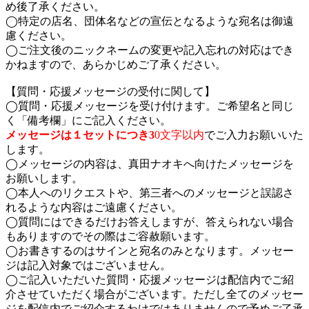
め後了承ください。
◯特定の店名、団体名などの宣伝となるような宛名は御遠
慮ください。
◯ご注文後のニックネームの変更や記入忘れの対応はでき
かねますので、あらかじめご了承ください。
【質問・応援メッセージの受付に関して】
◯質問・応援メッセージを受け付けます。ご希望名と同じ
く「備考欄」にご記入ください。
メッセージは１セットにつき3
0文字以内
でご入力お願いいた
します。
◯メッセージの内容は、真田ナオキへ向けたメッセージを
お願いします。
◯本人へのリクエストや、第三者へのメッセージと誤認さ
れるような内容はご遠慮ください。
◯質問にはできるだけお答えしますが、答えられない場合
もありますのでその際はご容赦願います。
◯お書きするのはサインと宛名のみとなります。メッセー
ジは記入対象ではございません。
◯ご記入いただいた質問・応援メッセージは配信内でご紹
介させていただく場合がございます。ただし全てのメッセー
ジを配信内でご紹介するわけではありませんので予めご了承