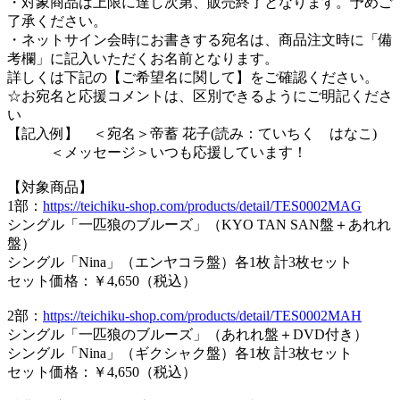
・対象商品は上限に達し次第、販売終了となります。予めご
了承ください。
・ネットサイン会時にお書きする宛名は、商品注文時に「備
考欄」に記入いただくお名前となります。
詳しくは下記の【ご希望名に関して】をご確認ください。
☆お宛名と応援コメントは、区別できるようにご明記くださ
い
【記入例】 ＜宛名＞帝蓄 花子(読み：ていちく はなこ)
＜メッセージ＞いつも応援しています！
【対象商品】
1部：
https://teichiku-shop.com/products/detail/TES0002MAG
シングル「一匹狼のブルーズ」（KYO TAN SAN盤＋あれれ
盤）
シングル「Nina」（エンヤコラ盤）各1枚 計3枚セット
セット価格：￥4,650（税込）
2部：
https://teichiku-shop.com/products/detail/TES0002MAH
シングル「一匹狼のブルーズ」（あれれ盤＋DVD付き）
シングル「Nina」（ギクシャク盤）各1枚 計3枚セット
セット価格：￥4,650（税込）