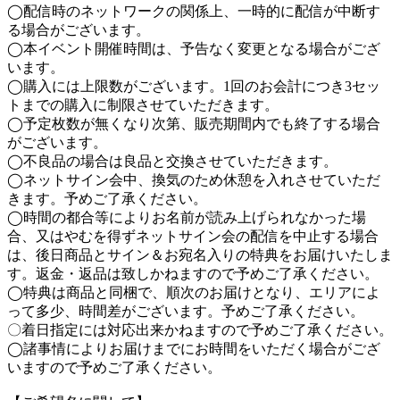
◯配信時のネットワークの関係上、一時的に配信が中断す
る場合がございます。
◯本イベント開催時間は、予告なく変更となる場合がござ
います。
◯購入には上限数がございます。1回のお会計につき3セッ
トまでの購入に制限させていただきます。
◯予定枚数が無くなり次第、販売期間内でも終了する場合
がございます。
◯不良品の場合は良品と交換させていただきます。
◯ネットサイン会中、換気のため休憩を入れさせていただ
きます。予めご了承ください。
◯時間の都合等によりお名前が読み上げられなかった場
合、又はやむを得ずネットサイン会の配信を中止する場合
は、後日商品とサイン＆お宛名入りの特典をお届けいたしま
す。返金・返品は致しかねますので予めご了承ください。
◯特典は商品と同梱で、順次のお届けとなり、エリアによ
って多少、時間差がございます。予めご了承ください。
〇着日指定には対応出来かねますので予めご了承ください。
◯諸事情によりお届けまでにお時間をいただく場合がござ
いますので予めご了承ください。