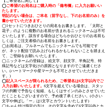
【ご希望名に関して】
◯
ご希望のお宛名はご購入時の「備考欄」に入力お願いい
たします。
明記のない場合は、ご本名（苗字なし、下のお名前のみ）を
書かせていただきます。
◯1セットにつきおひとりの宛名をお書きします。「太郎と
花子」のように複数のお名前が含まれるニックネームは不可
といたします。該当する場合はどちらかおひとりのお名前も
しくは、ご注文者様のお名前をお書きします。
◯お宛名は、フルネームでもニックネームでも可能です
が、ネット配信で読み上げられるかもしれないことを踏まえ
て、ご登録をお願いいたします。
◯ニックネームの登録は、絵文字、顔文字、半角記号、特
殊記号などは文字化けの原因となりますのでご遠慮くださ
い。(ハートマークや星マークも不可とさせていただきま
す。)
◯
記入スペースが限られるため、ご希望名は6文字以内でご
入力お願いいたします。
6文字を超えている場合は、スタッ
フの判断で予告なく短縮、もしくはサインのみとさせていた
だくこともございますので、予め後了承ください。(小さい
文字や伸ばし「ー」は1文字とカウントいたします)
◯ちゃん付け指定の方は、その文字を含めて6文字以内とカ