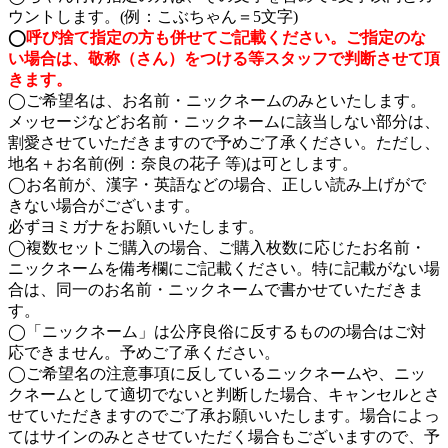
ウントします。(例：こぶちゃん＝5文字)
◯
呼び捨て指定の方も併せてご記載ください。ご指定のな
い場合は、敬称（さん）をつける等スタッフで判断させて頂
きます。
◯ご希望名は、お名前・ニックネームのみといたします。
メッセージなどお名前・ニックネームに該当しない部分は、
割愛させていただきますので予めご了承ください。ただし、
地名＋お名前(例：奈良の花子 等)は可とします。
◯お名前が、漢字・英語などの場合、正しい読み上げがで
きない場合がございます。
必ずヨミガナをお願いいたします。
◯複数セットご購入の場合、ご購入枚数に応じたお名前・
ニックネームを備考欄にご記載ください。特に記載がない場
合は、同一のお名前・ニックネームで書かせていただきま
す。
◯「ニックネーム」は公序良俗に反するものの場合はご対
応できません。予めご了承ください。
◯ご希望名の注意事項に反しているニックネームや、ニッ
クネームとして適切でないと判断した場合、キャンセルとさ
せていただきますのでご了承お願いいたします。場合によっ
てはサインのみとさせていただく場合もございますので、予