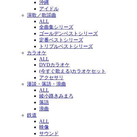
沖縄
アイドル
演歌／歌謡曲
ALL
全曲集シリーズ
ゴールデンベストシリーズ
定番ベストシリーズ
トリプルベストシリーズ
カラオケ
ALL
DVDカラオケ
(今すぐ歌える)カラオケセット
アクセサリ
漫談・落語・浪曲
ALL
綾小路きみまろ
落語
浪曲
鉄道
ALL
映像
サウンド