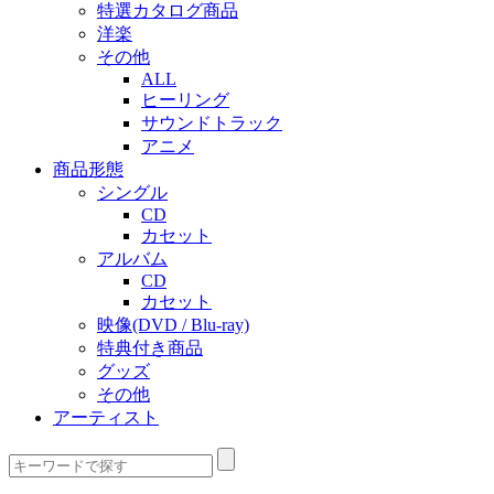
特選カタログ商品
洋楽
その他
ALL
ヒーリング
サウンドトラック
アニメ
商品形態
シングル
CD
カセット
アルバム
CD
カセット
映像(DVD / Blu-ray)
特典付き商品
グッズ
その他
アーティスト