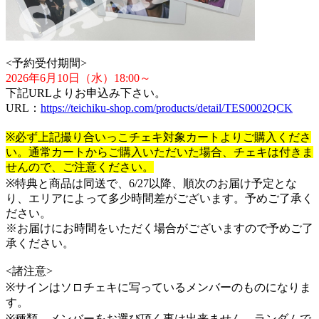
<予約受付期間>
2026年6月10日（水）18:00～
下記URLよりお申込み下さい。
URL：
https://teichiku-shop.com/products/detail/TES0002QCK
※必ず上記撮り合いっこチェキ対象カートよりご購入くださ
い。通常カートからご購入いただいた場合、チェキは付きま
せんので、ご注意ください。
※特典と商品は同送で、6/27以降、順次のお届け予定とな
り、エリアによって多少時間差がございます。予めご了承く
ださい。
※お届けにお時間をいただく場合がございますので予めご了
承ください。
<諸注意>
※サインはソロチェキに写っているメンバーのものになりま
す。
※種類、メンバーをお選び頂く事は出来ません。ランダムで