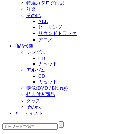
特選カタログ商品
洋楽
その他
ALL
ヒーリング
サウンドトラック
アニメ
商品形態
シングル
CD
カセット
アルバム
CD
カセット
映像(DVD / Blu-ray)
特典付き商品
グッズ
その他
アーティスト