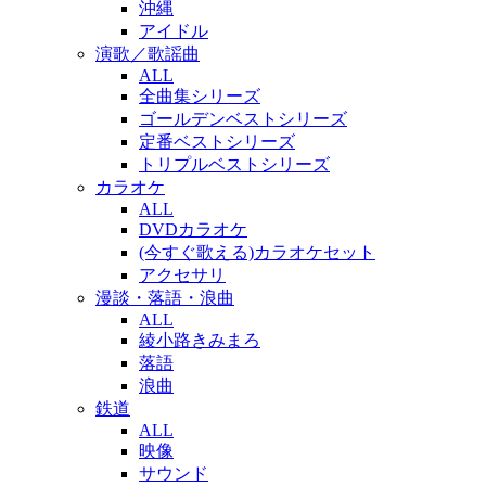
沖縄
アイドル
演歌／歌謡曲
ALL
全曲集シリーズ
ゴールデンベストシリーズ
定番ベストシリーズ
トリプルベストシリーズ
カラオケ
ALL
DVDカラオケ
(今すぐ歌える)カラオケセット
アクセサリ
漫談・落語・浪曲
ALL
綾小路きみまろ
落語
浪曲
鉄道
ALL
映像
サウンド