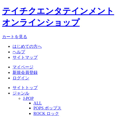
テイチクエンタテインメント
オンラインショップ
カートを見る
はじめての方へ
ヘルプ
サイトマップ
マイページ
新規会員登録
ログイン
サイトトップ
ジャンル
J-POP
ALL
POPS ポップス
ROCK ロック