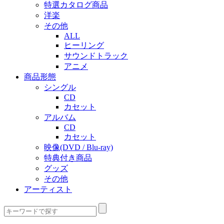
特選カタログ商品
洋楽
その他
ALL
ヒーリング
サウンドトラック
アニメ
商品形態
シングル
CD
カセット
アルバム
CD
カセット
映像(DVD / Blu-ray)
特典付き商品
グッズ
その他
アーティスト