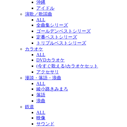
沖縄
アイドル
演歌／歌謡曲
ALL
全曲集シリーズ
ゴールデンベストシリーズ
定番ベストシリーズ
トリプルベストシリーズ
カラオケ
ALL
DVDカラオケ
(今すぐ歌える)カラオケセット
アクセサリ
漫談・落語・浪曲
ALL
綾小路きみまろ
落語
浪曲
鉄道
ALL
映像
サウンド