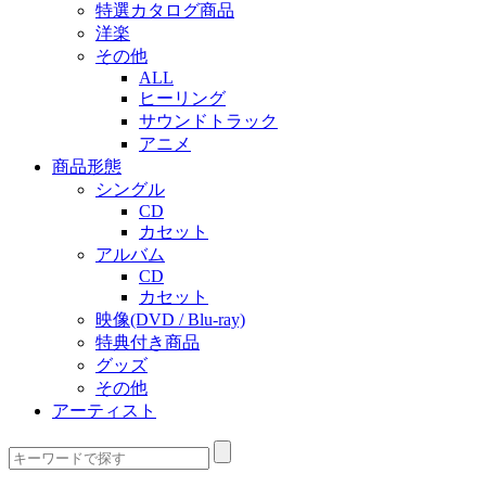
特選カタログ商品
洋楽
その他
ALL
ヒーリング
サウンドトラック
アニメ
商品形態
シングル
CD
カセット
アルバム
CD
カセット
映像(DVD / Blu-ray)
特典付き商品
グッズ
その他
アーティスト