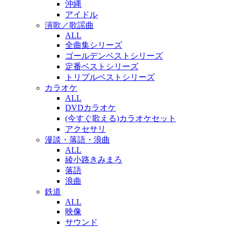
沖縄
アイドル
演歌／歌謡曲
ALL
全曲集シリーズ
ゴールデンベストシリーズ
定番ベストシリーズ
トリプルベストシリーズ
カラオケ
ALL
DVDカラオケ
(今すぐ歌える)カラオケセット
アクセサリ
漫談・落語・浪曲
ALL
綾小路きみまろ
落語
浪曲
鉄道
ALL
映像
サウンド