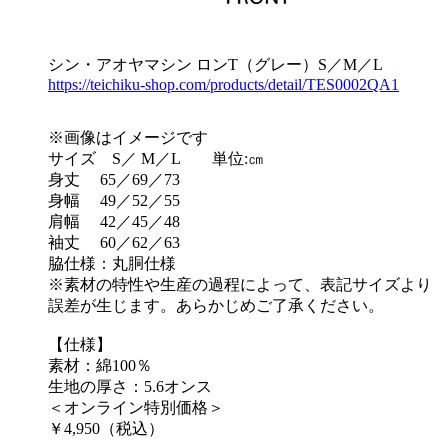
シン・アオヤマシン ロンT（グレー）S／M／L
https://teichiku-shop.com/products/detail/TES0002QA1
※画像はイメージです
サイズ S／ M／L 単位:㎝
身丈 65／69／73
身幅 49／52／55
肩幅 42／45／48
袖丈 60／62／63
脇仕様：丸胴仕様
※素材の特性や生産の過程によって、表記サイズより
誤差が生じます。あらかじめご了承ください。
【仕様】
素材：綿100％
生地の厚さ：5.6オンス
＜オンライン特別価格＞
￥4,950（税込）