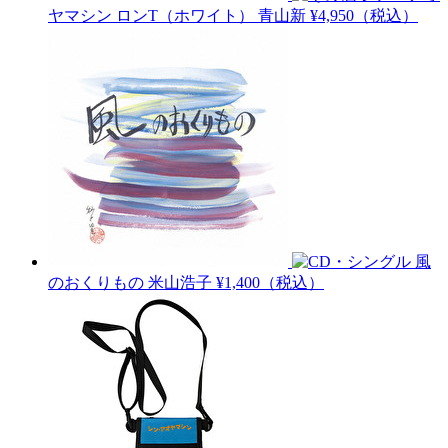
ヤマシン ロンT（ホワイト）
青山新
¥4,950（税込）
風
のおくりもの
米山浩子
¥1,400（税込）