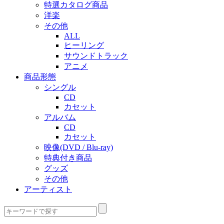
特選カタログ商品
洋楽
その他
ALL
ヒーリング
サウンドトラック
アニメ
商品形態
シングル
CD
カセット
アルバム
CD
カセット
映像(DVD / Blu-ray)
特典付き商品
グッズ
その他
アーティスト