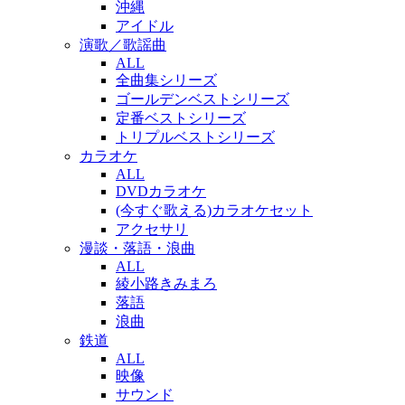
沖縄
アイドル
演歌／歌謡曲
ALL
全曲集シリーズ
ゴールデンベストシリーズ
定番ベストシリーズ
トリプルベストシリーズ
カラオケ
ALL
DVDカラオケ
(今すぐ歌える)カラオケセット
アクセサリ
漫談・落語・浪曲
ALL
綾小路きみまろ
落語
浪曲
鉄道
ALL
映像
サウンド