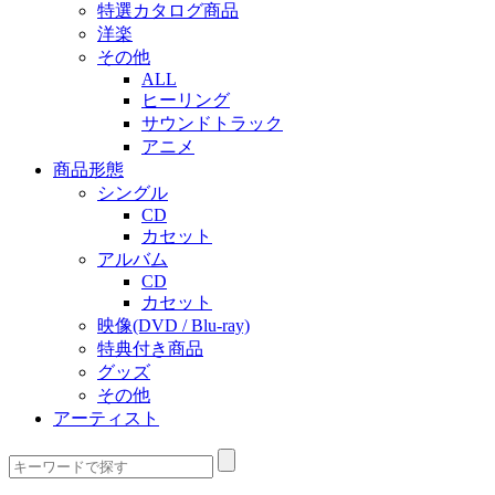
特選カタログ商品
洋楽
その他
ALL
ヒーリング
サウンドトラック
アニメ
商品形態
シングル
CD
カセット
アルバム
CD
カセット
映像(DVD / Blu-ray)
特典付き商品
グッズ
その他
アーティスト