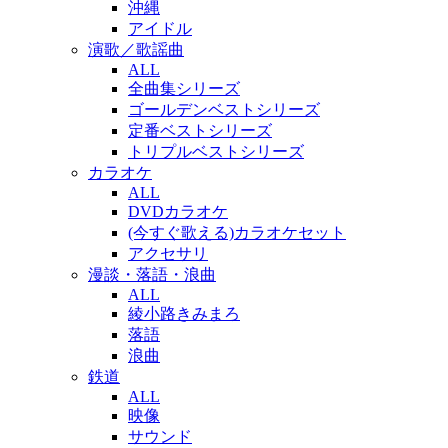
沖縄
アイドル
演歌／歌謡曲
ALL
全曲集シリーズ
ゴールデンベストシリーズ
定番ベストシリーズ
トリプルベストシリーズ
カラオケ
ALL
DVDカラオケ
(今すぐ歌える)カラオケセット
アクセサリ
漫談・落語・浪曲
ALL
綾小路きみまろ
落語
浪曲
鉄道
ALL
映像
サウンド