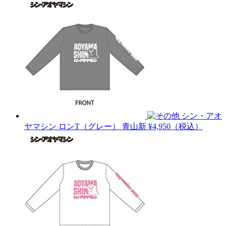
シン・アオ
ヤマシン ロンT（グレー）
青山新
¥4,950（税込）