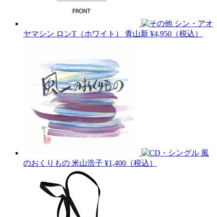
シン・アオ
ヤマシン ロンT（ホワイト）
青山新
¥4,950（税込）
風
のおくりもの
米山浩子
¥1,400（税込）