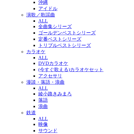
沖縄
アイドル
演歌／歌謡曲
ALL
全曲集シリーズ
ゴールデンベストシリーズ
定番ベストシリーズ
トリプルベストシリーズ
カラオケ
ALL
DVDカラオケ
(今すぐ歌える)カラオケセット
アクセサリ
漫談・落語・浪曲
ALL
綾小路きみまろ
落語
浪曲
鉄道
ALL
映像
サウンド