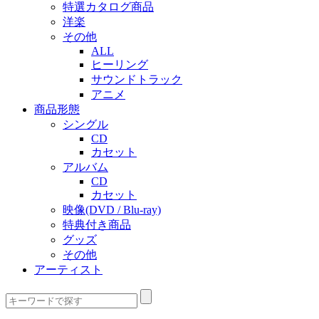
特選カタログ商品
洋楽
その他
ALL
ヒーリング
サウンドトラック
アニメ
商品形態
シングル
CD
カセット
アルバム
CD
カセット
映像(DVD / Blu-ray)
特典付き商品
グッズ
その他
アーティスト