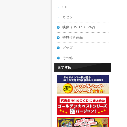
CD
カセット
映像（DVD / Blu-ray）
特典付き商品
グッズ
その他