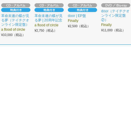
door（テイチクオ
ンライン限定盤
革命未遂の蝶が見
革命未遂の蝶が見
door | EP盤
②）
る夢（テイチクオ
る夢 | 20周年記念
Finally
ンライン限定盤）
Finally
a flood of circle
¥2,500（税込）
a flood of circle
¥11,000（税込）
¥2,750（税込）
¥10,000（税込）