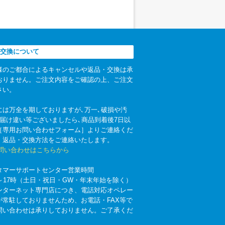
交換について
様のご都合によるキャンセルや返品・交換は承
おりません。ご注文内容をご確認の上、ご注文
さい。
には万全を期しておりますが､万一､破損や汚
お届け違い等ございましたら､商品到着後7日以
［専用お問い合わせフォーム］よりご連絡くだ
。返品・交換方法をご連絡いたします。
お問い合わせはこちらから
タマーサポートセンター営業時間
時～17時（土日・祝日・GW・年末年始を除く）
ンターネット専門店につき、電話対応オペレー
が常駐しておりませんため、お電話・FAX等で
問い合わせは承りしておりません。ご了承くだ
。