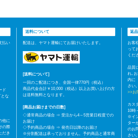
送料について
返品
支払い
配送は、ヤマト運輸にてお届けいたします。
お客
って
くだ
品質
れ､
[送料について]
内に
一回のご配送につき、全国一律770円（税込）
さい
商品代金合計￥10,000（税込）以上お買い上げの方
ード
>>
は送料無料となります。
可とな
カス
[商品お届けまでの日数]
10
◇通常商品の場合 ⇒ 受注から4～5営業日程度での
※イ
の他に
お届け
ター
けの際
◇予約商品の場合 ⇒ 発売日以降のお届け
のお
ただき
※分割配送は承っておりません。予約商品と通常商
さい