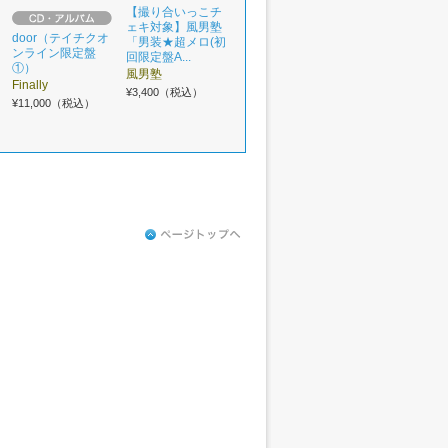
【撮り合いっこチ
ェキ対象】風男塾
door（テイチクオ
「男装★超メロ(初
ンライン限定盤
回限定盤A...
①）
風男塾
Finally
¥3,400（税込）
¥11,000（税込）