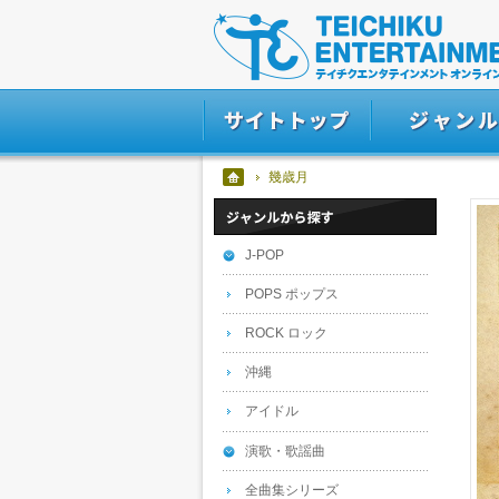
幾歳月
J-POP
POPS ポップス
ROCK ロック
沖縄
アイドル
演歌・歌謡曲
全曲集シリーズ