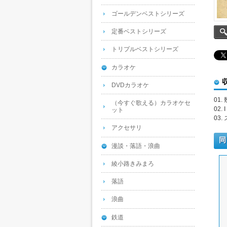
ゴールデンベストシリーズ
定番ベストシリーズ
トリプルベストシリーズ
カラオケ
DVDカラオケ
01.
（今すぐ歌える）カラオケセ
02. 
ット
03.
アクセサリ
同
漫談・落語・浪曲
綾小路きみまろ
落語
浪曲
鉄道