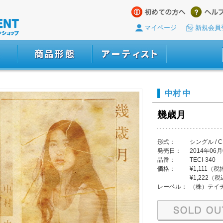
マイページ
新規会員
中村 中
幾歳月
形式：
シングル / C
発売日：
2014年06月
品番：
TECI-340
価格：
¥1,111（
¥1,222（
レーベル：
（株）テイ