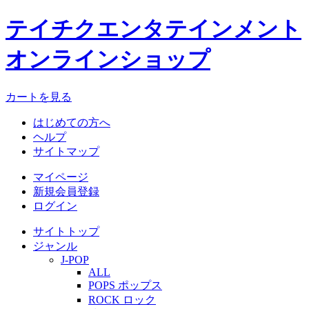
テイチクエンタテインメント
オンラインショップ
カートを見る
はじめての方へ
ヘルプ
サイトマップ
マイページ
新規会員登録
ログイン
サイトトップ
ジャンル
J-POP
ALL
POPS ポップス
ROCK ロック