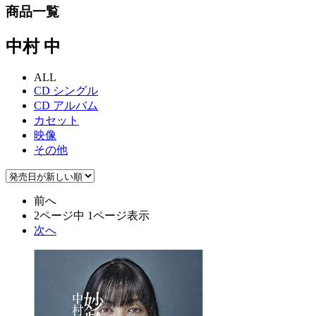
商品一覧
中村 中
ALL
CD シングル
CD アルバム
カセット
映像
その他
前へ
2ページ中 1ページ表示
次へ