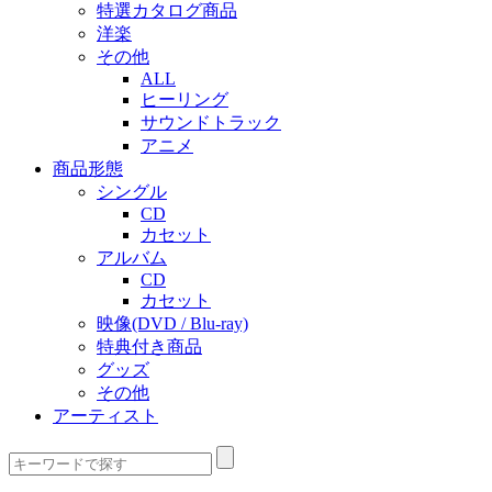
特選カタログ商品
洋楽
その他
ALL
ヒーリング
サウンドトラック
アニメ
商品形態
シングル
CD
カセット
アルバム
CD
カセット
映像(DVD / Blu-ray)
特典付き商品
グッズ
その他
アーティスト