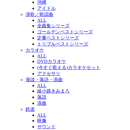
沖縄
アイドル
演歌／歌謡曲
ALL
全曲集シリーズ
ゴールデンベストシリーズ
定番ベストシリーズ
トリプルベストシリーズ
カラオケ
ALL
DVDカラオケ
(今すぐ歌える)カラオケセット
アクセサリ
漫談・落語・浪曲
ALL
綾小路きみまろ
落語
浪曲
鉄道
ALL
映像
サウンド