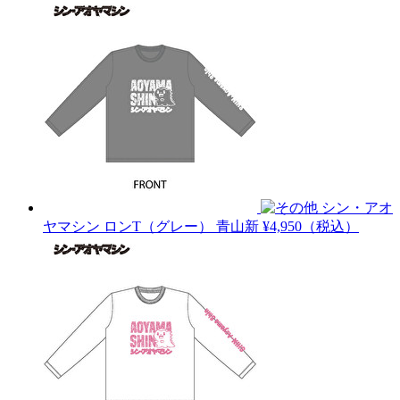
シン・アオ
ヤマシン ロンT（グレー）
青山新
¥4,950（税込）