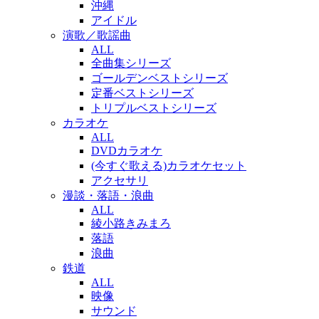
沖縄
アイドル
演歌／歌謡曲
ALL
全曲集シリーズ
ゴールデンベストシリーズ
定番ベストシリーズ
トリプルベストシリーズ
カラオケ
ALL
DVDカラオケ
(今すぐ歌える)カラオケセット
アクセサリ
漫談・落語・浪曲
ALL
綾小路きみまろ
落語
浪曲
鉄道
ALL
映像
サウンド