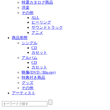
特選カタログ商品
洋楽
その他
ALL
ヒーリング
サウンドトラック
アニメ
商品形態
シングル
CD
カセット
アルバム
CD
カセット
映像(DVD / Blu-ray)
特典付き商品
グッズ
その他
アーティスト