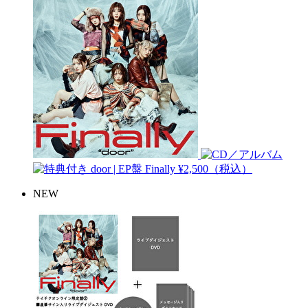
door | EP盤
Finally
¥2,500（税込）
NEW