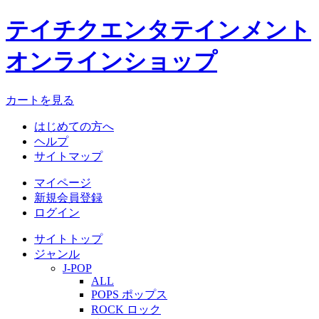
テイチクエンタテインメント
オンラインショップ
カートを見る
はじめての方へ
ヘルプ
サイトマップ
マイページ
新規会員登録
ログイン
サイトトップ
ジャンル
J-POP
ALL
POPS ポップス
ROCK ロック