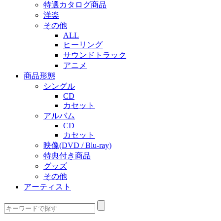
特選カタログ商品
洋楽
その他
ALL
ヒーリング
サウンドトラック
アニメ
商品形態
シングル
CD
カセット
アルバム
CD
カセット
映像(DVD / Blu-ray)
特典付き商品
グッズ
その他
アーティスト