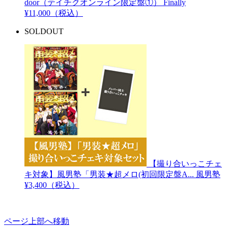
door（テイチクオンライン限定盤①）
Finally
¥11,000（税込）
SOLDOUT
【撮り合いっこチェ
キ対象】風男塾「男装★超メロ(初回限定盤A...
風男塾
¥3,400（税込）
ページ上部へ移動