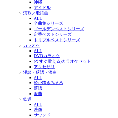
沖縄
アイドル
演歌／歌謡曲
ALL
全曲集シリーズ
ゴールデンベストシリーズ
定番ベストシリーズ
トリプルベストシリーズ
カラオケ
ALL
DVDカラオケ
(今すぐ歌える)カラオケセット
アクセサリ
漫談・落語・浪曲
ALL
綾小路きみまろ
落語
浪曲
鉄道
ALL
映像
サウンド