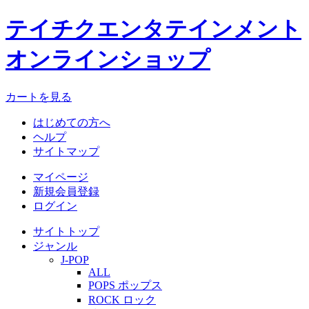
テイチクエンタテインメント
オンラインショップ
カートを見る
はじめての方へ
ヘルプ
サイトマップ
マイページ
新規会員登録
ログイン
サイトトップ
ジャンル
J-POP
ALL
POPS ポップス
ROCK ロック