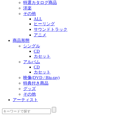
特選カタログ商品
洋楽
その他
ALL
ヒーリング
サウンドトラック
アニメ
商品形態
シングル
CD
カセット
アルバム
CD
カセット
映像(DVD / Blu-ray)
特典付き商品
グッズ
その他
アーティスト