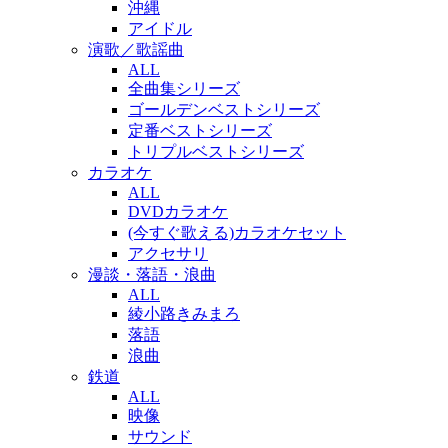
沖縄
アイドル
演歌／歌謡曲
ALL
全曲集シリーズ
ゴールデンベストシリーズ
定番ベストシリーズ
トリプルベストシリーズ
カラオケ
ALL
DVDカラオケ
(今すぐ歌える)カラオケセット
アクセサリ
漫談・落語・浪曲
ALL
綾小路きみまろ
落語
浪曲
鉄道
ALL
映像
サウンド