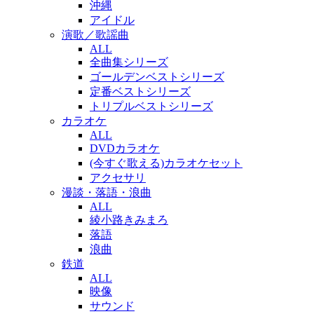
沖縄
アイドル
演歌／歌謡曲
ALL
全曲集シリーズ
ゴールデンベストシリーズ
定番ベストシリーズ
トリプルベストシリーズ
カラオケ
ALL
DVDカラオケ
(今すぐ歌える)カラオケセット
アクセサリ
漫談・落語・浪曲
ALL
綾小路きみまろ
落語
浪曲
鉄道
ALL
映像
サウンド