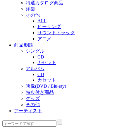
特選カタログ商品
洋楽
その他
ALL
ヒーリング
サウンドトラック
アニメ
商品形態
シングル
CD
カセット
アルバム
CD
カセット
映像(DVD / Blu-ray)
特典付き商品
グッズ
その他
アーティスト