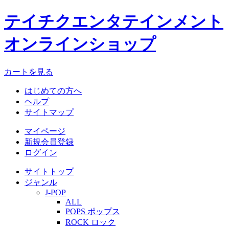
テイチクエンタテインメント
オンラインショップ
カートを見る
はじめての方へ
ヘルプ
サイトマップ
マイページ
新規会員登録
ログイン
サイトトップ
ジャンル
J-POP
ALL
POPS ポップス
ROCK ロック