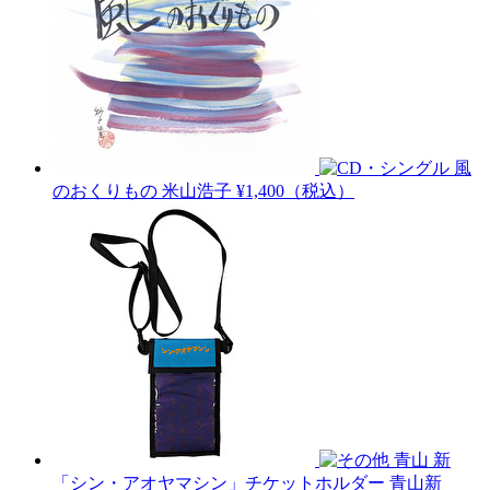
風
のおくりもの
米山浩子
¥1,400（税込）
青山 新
「シン・アオヤマシン」チケットホルダー
青山新