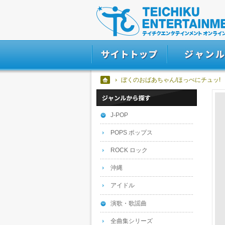
ぼくのおばあちゃん/ほっぺにチュッ!
J-POP
POPS ポップス
ROCK ロック
沖縄
アイドル
演歌・歌謡曲
全曲集シリーズ