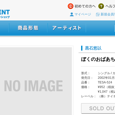
マイページ
新規会員
黒石悠以
ぼくのおばあち
形式：
シングル / 
発売日：
2002年01月
品番：
TESA-524
価格：
¥952（税抜
¥1,047（
レーベル：
（株）テイ