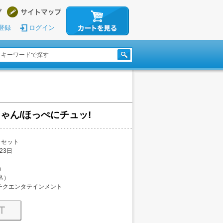
登録
ログイン
ゃん/ほっぺにチュッ!
カセット
23日
）
税込）
チクエンタテインメント