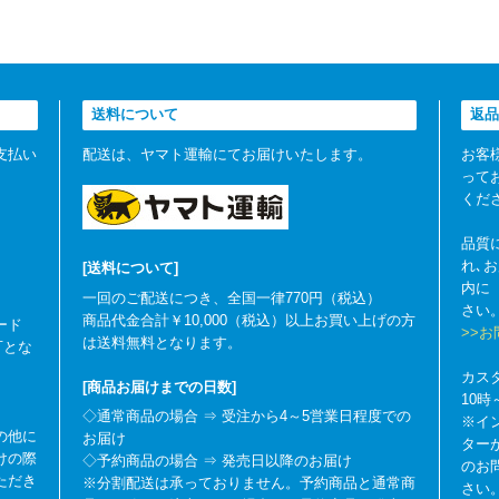
送料について
返品
支払い
配送は、ヤマト運輸にてお届けいたします。
お客
って
くだ
品質
れ､
[送料について]
内に
一回のご配送につき、全国一律770円（税込）
さい
商品代金合計￥10,000（税込）以上お買い上げの方
ード
>>
は送料無料となります。
可とな
カス
[商品お届けまでの日数]
10
◇通常商品の場合 ⇒ 受注から4～5営業日程度での
※イ
の他に
お届け
ター
けの際
◇予約商品の場合 ⇒ 発売日以降のお届け
のお
ただき
※分割配送は承っておりません。予約商品と通常商
さい