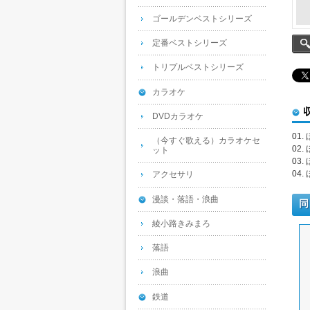
ゴールデンベストシリーズ
定番ベストシリーズ
トリプルベストシリーズ
カラオケ
DVDカラオケ
01
（今すぐ歌える）カラオケセ
02
ット
03
04
アクセサリ
漫談・落語・浪曲
同
綾小路きみまろ
落語
浪曲
鉄道