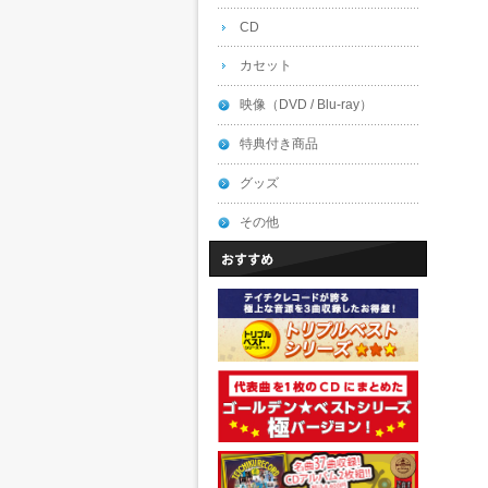
CD
カセット
映像（DVD / Blu-ray）
特典付き商品
グッズ
その他