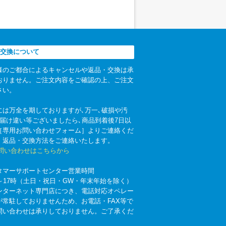
交換について
様のご都合によるキャンセルや返品・交換は承
おりません。ご注文内容をご確認の上、ご注文
さい。
には万全を期しておりますが､万一､破損や汚
お届け違い等ございましたら､商品到着後7日以
［専用お問い合わせフォーム］よりご連絡くだ
。返品・交換方法をご連絡いたします。
お問い合わせはこちらから
タマーサポートセンター営業時間
時～17時（土日・祝日・GW・年末年始を除く）
ンターネット専門店につき、電話対応オペレー
が常駐しておりませんため、お電話・FAX等で
問い合わせは承りしておりません。ご了承くだ
。