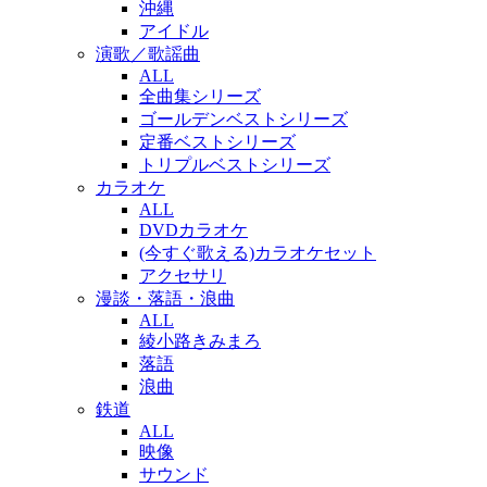
沖縄
アイドル
演歌／歌謡曲
ALL
全曲集シリーズ
ゴールデンベストシリーズ
定番ベストシリーズ
トリプルベストシリーズ
カラオケ
ALL
DVDカラオケ
(今すぐ歌える)カラオケセット
アクセサリ
漫談・落語・浪曲
ALL
綾小路きみまろ
落語
浪曲
鉄道
ALL
映像
サウンド