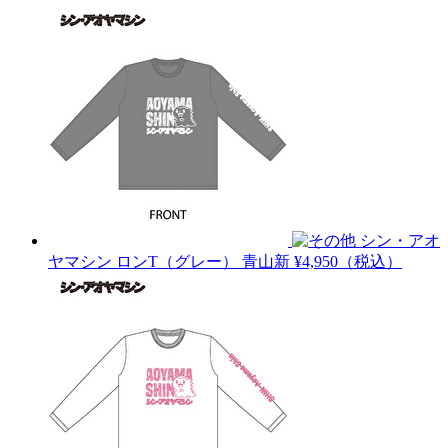
シン・アオ
ヤマシン ロンT（グレー）
青山新
¥4,950（税込）