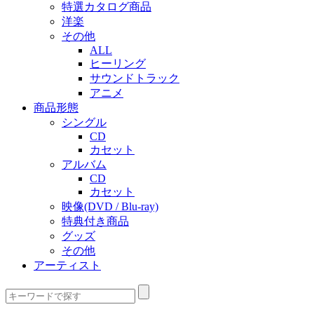
特選カタログ商品
洋楽
その他
ALL
ヒーリング
サウンドトラック
アニメ
商品形態
シングル
CD
カセット
アルバム
CD
カセット
映像(DVD / Blu-ray)
特典付き商品
グッズ
その他
アーティスト