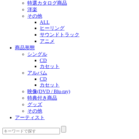
特選カタログ商品
洋楽
その他
ALL
ヒーリング
サウンドトラック
アニメ
商品形態
シングル
CD
カセット
アルバム
CD
カセット
映像(DVD / Blu-ray)
特典付き商品
グッズ
その他
アーティスト