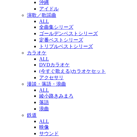
沖縄
アイドル
演歌／歌謡曲
ALL
全曲集シリーズ
ゴールデンベストシリーズ
定番ベストシリーズ
トリプルベストシリーズ
カラオケ
ALL
DVDカラオケ
(今すぐ歌える)カラオケセット
アクセサリ
漫談・落語・浪曲
ALL
綾小路きみまろ
落語
浪曲
鉄道
ALL
映像
サウンド