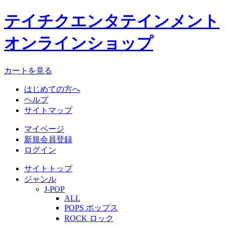
テイチクエンタテインメント
オンラインショップ
カートを見る
はじめての方へ
ヘルプ
サイトマップ
マイページ
新規会員登録
ログイン
サイトトップ
ジャンル
J-POP
ALL
POPS ポップス
ROCK ロック