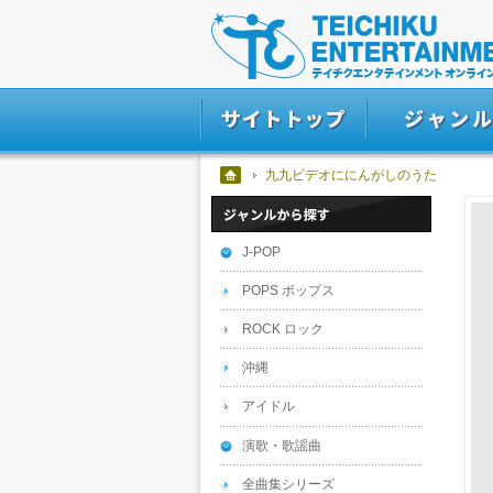
九九ビデオににんがしのうた
J-POP
POPS ポップス
ROCK ロック
沖縄
アイドル
演歌・歌謡曲
全曲集シリーズ