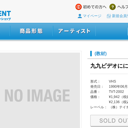
マイページ
新規会員
(教材)
九九ビデオに
形式：
VHS
発売日：
1990年06月
品番：
TVT-2002
価格：
¥1,942（
¥2,136（
レーベル：
（株）テイ