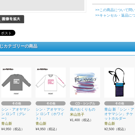
>>この商品について問
>>キャンセル・返品に
じカテゴリーの商品
シン・アオヤマシ
シン・アオヤマシ
風のおくりもの
青山 新「シン・ア
ン ロンT（グレ
ン ロンT（ホワイ
オヤマシン」チケ
米山浩子
ー）
ト）
ットホルダー
¥1,400（税込）
青山新
青山新
青山新
¥4,950（税込）
¥4,950（税込）
¥2,500（税込）