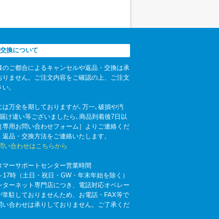
交換について
様のご都合によるキャンセルや返品・交換は承
おりません。ご注文内容をご確認の上、ご注文
さい。
には万全を期しておりますが､万一､破損や汚
お届け違い等ございましたら､商品到着後7日以
［専用お問い合わせフォーム］よりご連絡くだ
。返品・交換方法をご連絡いたします。
お問い合わせはこちらから
タマーサポートセンター営業時間
時～17時（土日・祝日・GW・年末年始を除く）
ンターネット専門店につき、電話対応オペレー
が常駐しておりませんため、お電話・FAX等で
問い合わせは承りしておりません。ご了承くだ
。