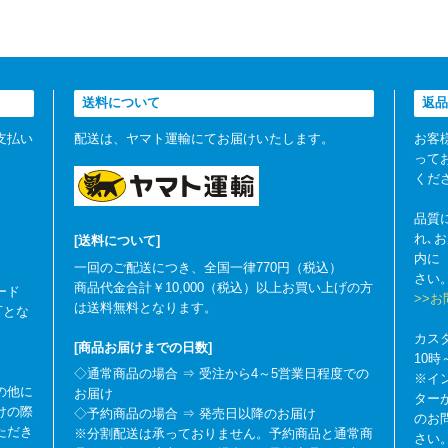
送料について
返品
支払い
配送は、ヤマト運輸にてお届けいたします。
お客
って
くだ
品質
れ､
[送料について]
内に
一回のご配送につき、全国一律770円（税込）
さい
商品代金合計￥10,000（税込）以上お買い上げの方
ード
>>
は送料無料となります。
可とな
カス
[商品お届けまでの日数]
10
◇通常商品の場合 ⇒ 受注から4～5営業日程度での
※イ
の他に
お届け
ター
けの際
◇予約商品の場合 ⇒ 発売日以降のお届け
のお
ただき
※分割配送は承っておりません。予約商品と通常商
さい