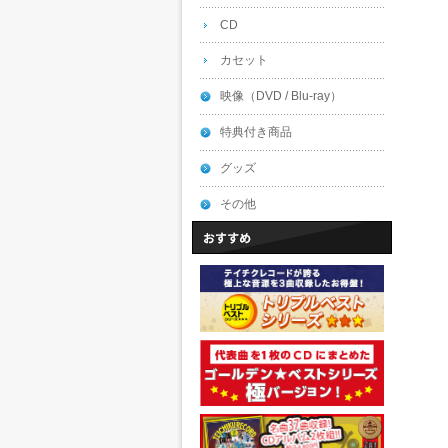
CD
カセット
映像（DVD / Blu-ray）
特典付き商品
グッズ
その他