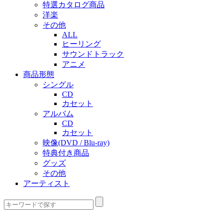
特選カタログ商品
洋楽
その他
ALL
ヒーリング
サウンドトラック
アニメ
商品形態
シングル
CD
カセット
アルバム
CD
カセット
映像(DVD / Blu-ray)
特典付き商品
グッズ
その他
アーティスト