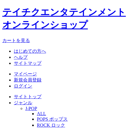
テイチクエンタテインメント
オンラインショップ
カートを見る
はじめての方へ
ヘルプ
サイトマップ
マイページ
新規会員登録
ログイン
サイトトップ
ジャンル
J-POP
ALL
POPS ポップス
ROCK ロック