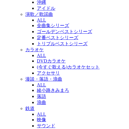
沖縄
アイドル
演歌／歌謡曲
ALL
全曲集シリーズ
ゴールデンベストシリーズ
定番ベストシリーズ
トリプルベストシリーズ
カラオケ
ALL
DVDカラオケ
(今すぐ歌える)カラオケセット
アクセサリ
漫談・落語・浪曲
ALL
綾小路きみまろ
落語
浪曲
鉄道
ALL
映像
サウンド