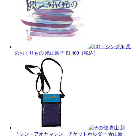
風
のおくりもの
米山浩子
¥1,400（税込）
青山 新
「シン・アオヤマシン」チケットホルダー
青山新