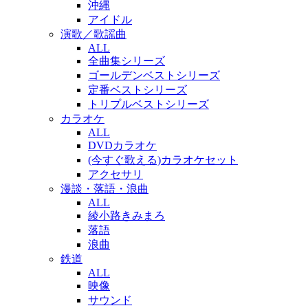
沖縄
アイドル
演歌／歌謡曲
ALL
全曲集シリーズ
ゴールデンベストシリーズ
定番ベストシリーズ
トリプルベストシリーズ
カラオケ
ALL
DVDカラオケ
(今すぐ歌える)カラオケセット
アクセサリ
漫談・落語・浪曲
ALL
綾小路きみまろ
落語
浪曲
鉄道
ALL
映像
サウンド