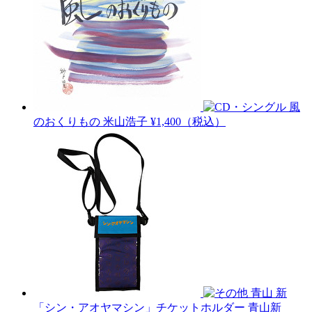
風
のおくりもの
米山浩子
¥1,400（税込）
青山 新
「シン・アオヤマシン」チケットホルダー
青山新