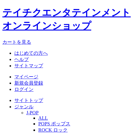
テイチクエンタテインメント
オンラインショップ
カートを見る
はじめての方へ
ヘルプ
サイトマップ
マイページ
新規会員登録
ログイン
サイトトップ
ジャンル
J-POP
ALL
POPS ポップス
ROCK ロック