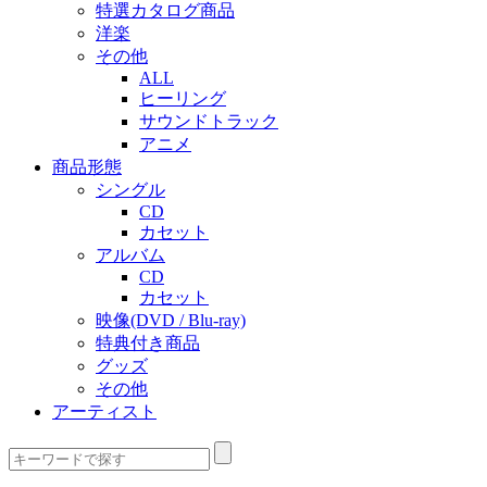
特選カタログ商品
洋楽
その他
ALL
ヒーリング
サウンドトラック
アニメ
商品形態
シングル
CD
カセット
アルバム
CD
カセット
映像(DVD / Blu-ray)
特典付き商品
グッズ
その他
アーティスト