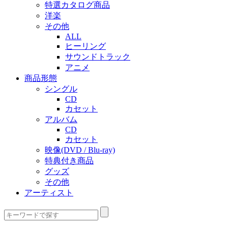
特選カタログ商品
洋楽
その他
ALL
ヒーリング
サウンドトラック
アニメ
商品形態
シングル
CD
カセット
アルバム
CD
カセット
映像(DVD / Blu-ray)
特典付き商品
グッズ
その他
アーティスト