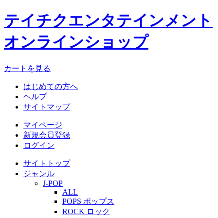
テイチクエンタテインメント
オンラインショップ
カートを見る
はじめての方へ
ヘルプ
サイトマップ
マイページ
新規会員登録
ログイン
サイトトップ
ジャンル
J-POP
ALL
POPS ポップス
ROCK ロック