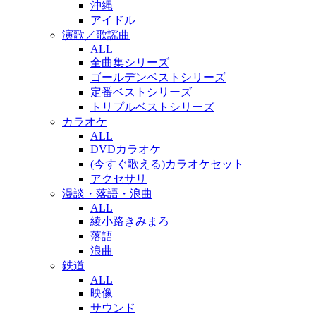
沖縄
アイドル
演歌／歌謡曲
ALL
全曲集シリーズ
ゴールデンベストシリーズ
定番ベストシリーズ
トリプルベストシリーズ
カラオケ
ALL
DVDカラオケ
(今すぐ歌える)カラオケセット
アクセサリ
漫談・落語・浪曲
ALL
綾小路きみまろ
落語
浪曲
鉄道
ALL
映像
サウンド