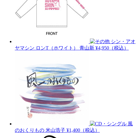
シン・アオ
ヤマシン ロンT（ホワイト）
青山新
¥4,950（税込）
風
のおくりもの
米山浩子
¥1,400（税込）