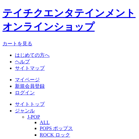
テイチクエンタテインメント
オンラインショップ
カートを見る
はじめての方へ
ヘルプ
サイトマップ
マイページ
新規会員登録
ログイン
サイトトップ
ジャンル
J-POP
ALL
POPS ポップス
ROCK ロック