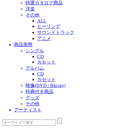
特選カタログ商品
洋楽
その他
ALL
ヒーリング
サウンドトラック
アニメ
商品形態
シングル
CD
カセット
アルバム
CD
カセット
映像(DVD / Blu-ray)
特典付き商品
グッズ
その他
アーティスト