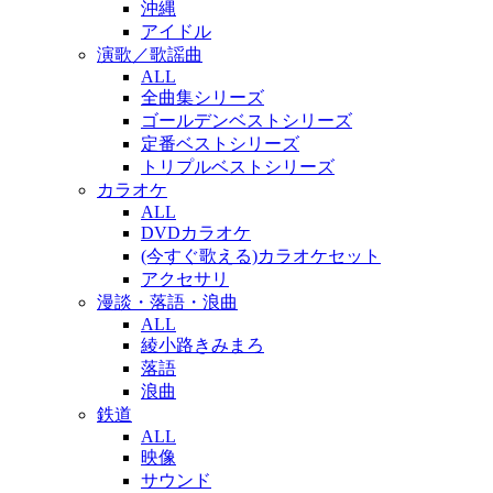
沖縄
アイドル
演歌／歌謡曲
ALL
全曲集シリーズ
ゴールデンベストシリーズ
定番ベストシリーズ
トリプルベストシリーズ
カラオケ
ALL
DVDカラオケ
(今すぐ歌える)カラオケセット
アクセサリ
漫談・落語・浪曲
ALL
綾小路きみまろ
落語
浪曲
鉄道
ALL
映像
サウンド