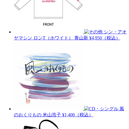
シン・アオ
ヤマシン ロンT（ホワイト）
青山新
¥4,950（税込）
風
のおくりもの
米山浩子
¥1,400（税込）