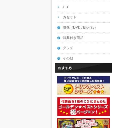
CD
カセット
映像（DVD / Blu-ray）
特典付き商品
グッズ
その他