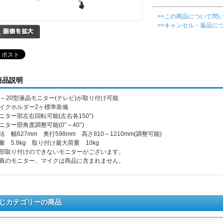
>>この商品について問
>>キャンセル・返品に
商品説明
3～20型液晶モニター(テレビ)が取り付け可能
イクホルダー2ヶ標準装備
ニター部左右回転可能(左右各150°)
ニター部角度調整可能(0°～40°)
法 幅627mm 奥行598mm 高さ810～1210mm(調整可能)
量 5.8kg 取り付け最大荷重 10kg
部取り付けのできないモニターがございます。
真のモニター、マイクは商品に含まれません。
じカテゴリーの商品