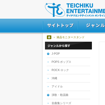
液晶モニタースタンド
J-POP
POPS ポップス
ROCK ロック
沖縄
アイドル
演歌・歌謡曲
全曲集シリーズ