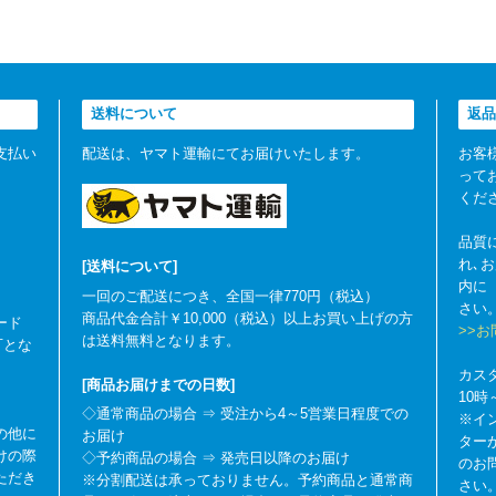
送料について
返品
支払い
配送は、ヤマト運輸にてお届けいたします。
お客
って
くだ
品質
れ､
[送料について]
内に
一回のご配送につき、全国一律770円（税込）
さい
商品代金合計￥10,000（税込）以上お買い上げの方
ード
>>
は送料無料となります。
可とな
カス
[商品お届けまでの日数]
10
◇通常商品の場合 ⇒ 受注から4～5営業日程度での
※イ
の他に
お届け
ター
けの際
◇予約商品の場合 ⇒ 発売日以降のお届け
のお
ただき
※分割配送は承っておりません。予約商品と通常商
さい