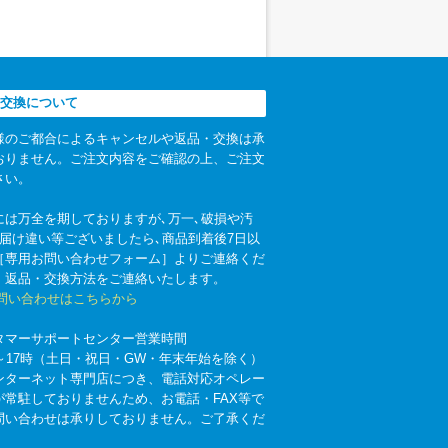
交換について
様のご都合によるキャンセルや返品・交換は承
おりません。ご注文内容をご確認の上、ご注文
さい。
には万全を期しておりますが､万一､破損や汚
お届け違い等ございましたら､商品到着後7日以
［専用お問い合わせフォーム］よりご連絡くだ
。返品・交換方法をご連絡いたします。
お問い合わせはこちらから
タマーサポートセンター営業時間
時～17時（土日・祝日・GW・年末年始を除く）
ンターネット専門店につき、電話対応オペレー
が常駐しておりませんため、お電話・FAX等で
問い合わせは承りしておりません。ご了承くだ
。