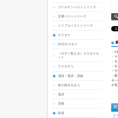
ゴールデンベストシリーズ
定番ベストシリーズ
トリプルベストシリーズ
カラオケ
DVDカラオケ
・1
（今すぐ歌える）カラオケセ
・マ
ット
・モ
・モ
アクセサリ
・寸
・質
漫談・落語・浪曲
※一
綾小路きみまろ
※写
落語
浪曲
同
鉄道