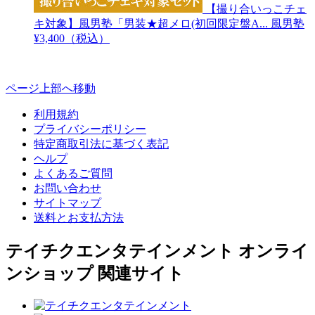
【撮り合いっこチェ
キ対象】風男塾「男装★超メロ(初回限定盤A...
風男塾
¥3,400（税込）
ページ上部へ移動
利用規約
プライバシーポリシー
特定商取引法に基づく表記
ヘルプ
よくあるご質問
お問い合わせ
サイトマップ
送料とお支払方法
テイチクエンタテインメント オンライ
ンショップ 関連サイト