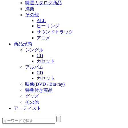
特選カタログ商品
洋楽
その他
ALL
ヒーリング
サウンドトラック
アニメ
商品形態
シングル
CD
カセット
アルバム
CD
カセット
映像(DVD / Blu-ray)
特典付き商品
グッズ
その他
アーティスト