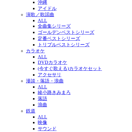
沖縄
アイドル
演歌／歌謡曲
ALL
全曲集シリーズ
ゴールデンベストシリーズ
定番ベストシリーズ
トリプルベストシリーズ
カラオケ
ALL
DVDカラオケ
(今すぐ歌える)カラオケセット
アクセサリ
漫談・落語・浪曲
ALL
綾小路きみまろ
落語
浪曲
鉄道
ALL
映像
サウンド