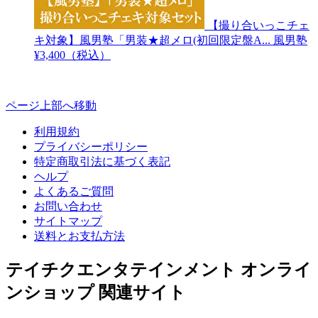
【撮り合いっこチェ
キ対象】風男塾「男装★超メロ(初回限定盤A...
風男塾
¥3,400（税込）
ページ上部へ移動
利用規約
プライバシーポリシー
特定商取引法に基づく表記
ヘルプ
よくあるご質問
お問い合わせ
サイトマップ
送料とお支払方法
テイチクエンタテインメント オンライ
ンショップ 関連サイト