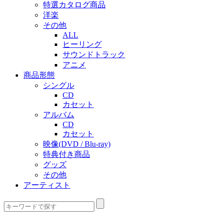
特選カタログ商品
洋楽
その他
ALL
ヒーリング
サウンドトラック
アニメ
商品形態
シングル
CD
カセット
アルバム
CD
カセット
映像(DVD / Blu-ray)
特典付き商品
グッズ
その他
アーティスト