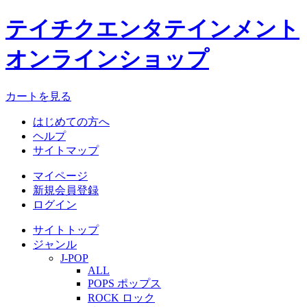
テイチクエンタテインメント
オンラインショップ
カートを見る
はじめての方へ
ヘルプ
サイトマップ
マイページ
新規会員登録
ログイン
サイトトップ
ジャンル
J-POP
ALL
POPS ポップス
ROCK ロック