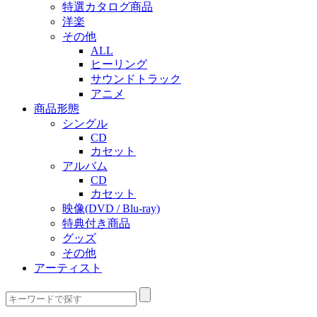
特選カタログ商品
洋楽
その他
ALL
ヒーリング
サウンドトラック
アニメ
商品形態
シングル
CD
カセット
アルバム
CD
カセット
映像(DVD / Blu-ray)
特典付き商品
グッズ
その他
アーティスト