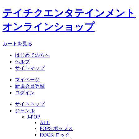
テイチクエンタテインメント
オンラインショップ
カートを見る
はじめての方へ
ヘルプ
サイトマップ
マイページ
新規会員登録
ログイン
サイトトップ
ジャンル
J-POP
ALL
POPS ポップス
ROCK ロック