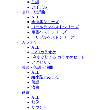
沖縄
アイドル
演歌／歌謡曲
ALL
全曲集シリーズ
ゴールデンベストシリーズ
定番ベストシリーズ
トリプルベストシリーズ
カラオケ
ALL
DVDカラオケ
(今すぐ歌える)カラオケセット
アクセサリ
漫談・落語・浪曲
ALL
綾小路きみまろ
落語
浪曲
鉄道
ALL
映像
サウンド