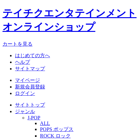
テイチクエンタテインメント
オンラインショップ
カートを見る
はじめての方へ
ヘルプ
サイトマップ
マイページ
新規会員登録
ログイン
サイトトップ
ジャンル
J-POP
ALL
POPS ポップス
ROCK ロック