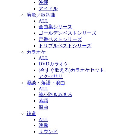
沖縄
アイドル
演歌／歌謡曲
ALL
全曲集シリーズ
ゴールデンベストシリーズ
定番ベストシリーズ
トリプルベストシリーズ
カラオケ
ALL
DVDカラオケ
(今すぐ歌える)カラオケセット
アクセサリ
漫談・落語・浪曲
ALL
綾小路きみまろ
落語
浪曲
鉄道
ALL
映像
サウンド