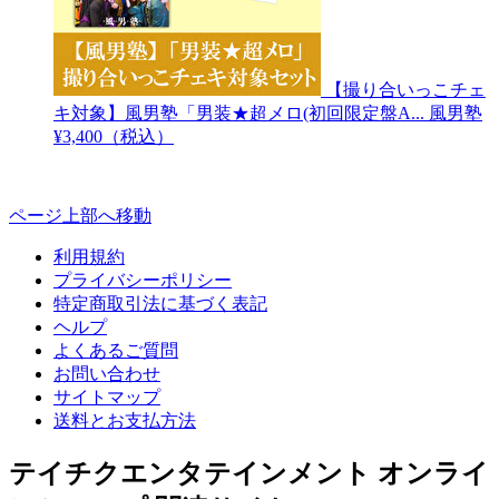
【撮り合いっこチェ
キ対象】風男塾「男装★超メロ(初回限定盤A...
風男塾
¥3,400（税込）
ページ上部へ移動
利用規約
プライバシーポリシー
特定商取引法に基づく表記
ヘルプ
よくあるご質問
お問い合わせ
サイトマップ
送料とお支払方法
テイチクエンタテインメント オンライ