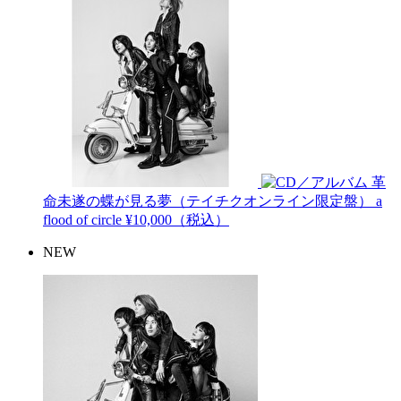
革
命未遂の蝶が見る夢（テイチクオンライン限定盤）
a
flood of circle
¥10,000（税込）
NEW