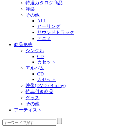
特選カタログ商品
洋楽
その他
ALL
ヒーリング
サウンドトラック
アニメ
商品形態
シングル
CD
カセット
アルバム
CD
カセット
映像(DVD / Blu-ray)
特典付き商品
グッズ
その他
アーティスト