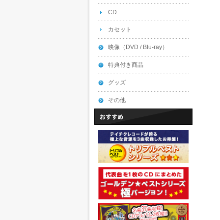
CD
カセット
映像（DVD / Blu-ray）
特典付き商品
グッズ
その他