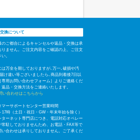
交換について
様のご都合によるキャンセルや返品・交換は承
おりません。ご注文内容をご確認の上、ご注文
さい。
には万全を期しておりますが､万一､破損や汚
お届け違い等ございましたら､商品到着後7日以
［専用お問い合わせフォーム］よりご連絡くだ
。返品・交換方法をご連絡いたします。
お問い合わせはこちらから
タマーサポートセンター営業時間
時～17時（土日・祝日・GW・年末年始を除く）
ンターネット専門店につき、電話対応オペレー
が常駐しておりませんため、お電話・FAX等で
問い合わせは承りしておりません。ご了承くだ
。