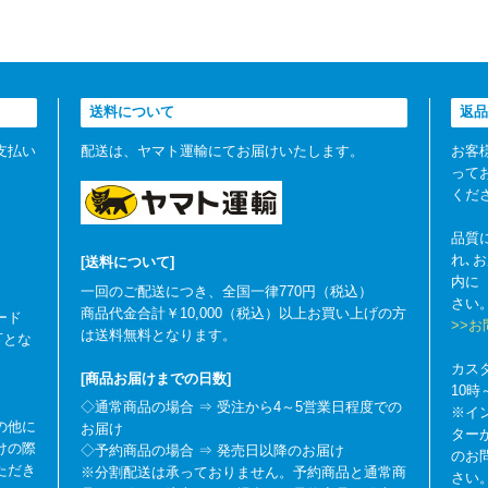
送料について
返品
支払い
配送は、ヤマト運輸にてお届けいたします。
お客
って
くだ
品質
れ､
[送料について]
内に
一回のご配送につき、全国一律770円（税込）
さい
商品代金合計￥10,000（税込）以上お買い上げの方
ード
>>
は送料無料となります。
可とな
カス
[商品お届けまでの日数]
10
◇通常商品の場合 ⇒ 受注から4～5営業日程度での
※イ
の他に
お届け
ター
けの際
◇予約商品の場合 ⇒ 発売日以降のお届け
のお
ただき
※分割配送は承っておりません。予約商品と通常商
さい