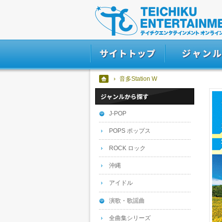
音多Station W
J-POP
POPS ポップス
ROCK ロック
沖縄
アイドル
演歌・歌謡曲
全曲集シリーズ