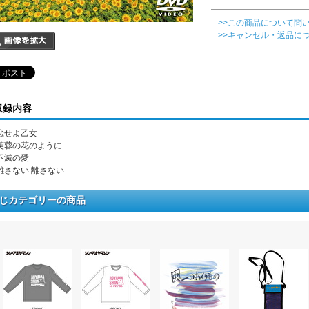
>>この商品について問
>>キャンセル・返品に
収録内容
. 恋せよ乙女
. 芙蓉の花のように
 不滅の愛
. 離さない 離さない
じカテゴリーの商品