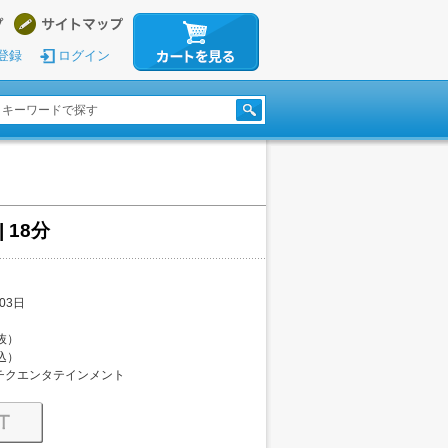
登録
ログイン
| 18分
03日
税抜）
税込）
チクエンタテインメント