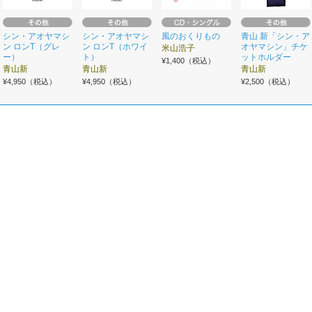
シン・アオヤマシ
シン・アオヤマシ
風のおくりもの
青山 新「シン・ア
ン ロンT（グレ
ン ロンT（ホワイ
オヤマシン」チケ
米山浩子
ー）
ト）
ットホルダー
¥1,400（税込）
青山新
青山新
青山新
¥4,950（税込）
¥4,950（税込）
¥2,500（税込）