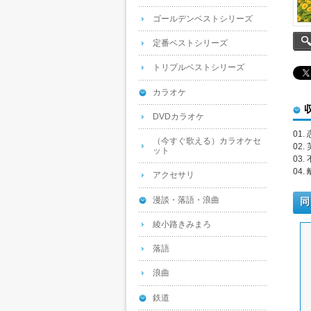
ゴールデンベストシリーズ
定番ベストシリーズ
トリプルベストシリーズ
カラオケ
DVDカラオケ
01
（今すぐ歌える）カラオケセ
02
ット
03.
04
アクセサリ
漫談・落語・浪曲
同
綾小路きみまろ
落語
浪曲
鉄道