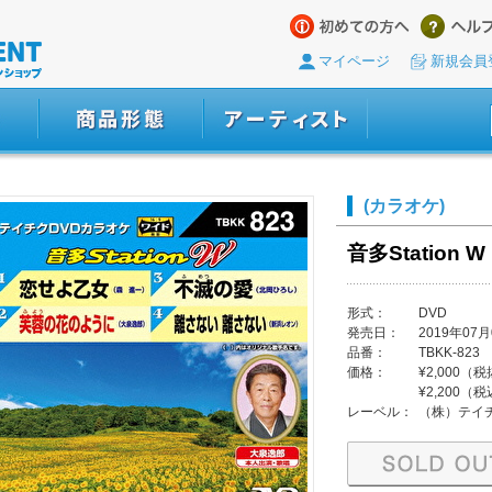
マイページ
新規会員
(カラオケ)
音多Station W 
形式：
DVD
発売日：
2019年07月
品番：
TBKK-823
価格：
¥2,000（
¥2,200（
レーベル：
（株）テイ