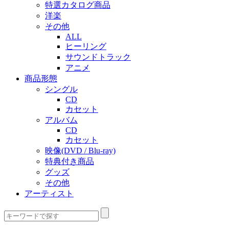
特選カタログ商品
洋楽
その他
ALL
ヒーリング
サウンドトラック
アニメ
商品形態
シングル
CD
カセット
アルバム
CD
カセット
映像(DVD / Blu-ray)
特典付き商品
グッズ
その他
アーティスト