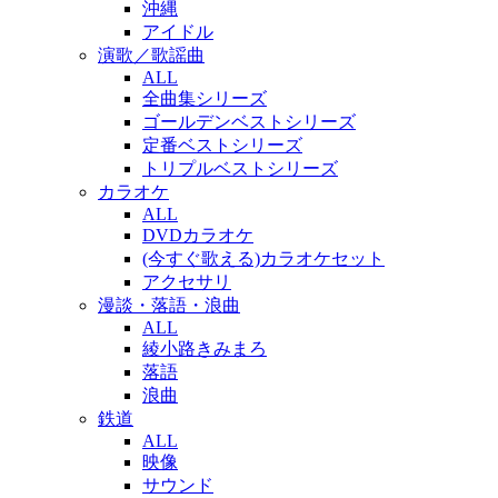
沖縄
アイドル
演歌／歌謡曲
ALL
全曲集シリーズ
ゴールデンベストシリーズ
定番ベストシリーズ
トリプルベストシリーズ
カラオケ
ALL
DVDカラオケ
(今すぐ歌える)カラオケセット
アクセサリ
漫談・落語・浪曲
ALL
綾小路きみまろ
落語
浪曲
鉄道
ALL
映像
サウンド