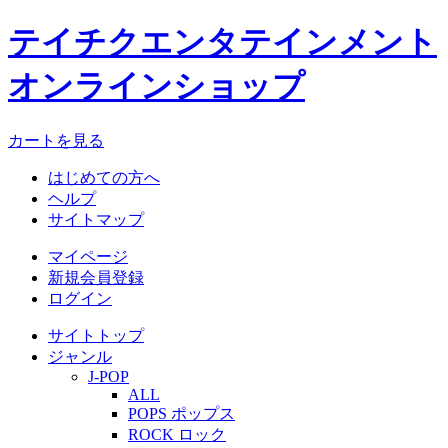
テイチクエンタテインメント
オンラインショップ
カートを見る
はじめての方へ
ヘルプ
サイトマップ
マイページ
新規会員登録
ログイン
サイトトップ
ジャンル
J-POP
ALL
POPS ポップス
ROCK ロック