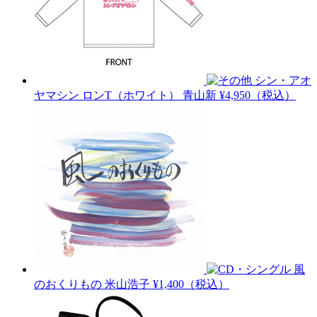
シン・アオ
ヤマシン ロンT（ホワイト）
青山新
¥4,950（税込）
風
のおくりもの
米山浩子
¥1,400（税込）