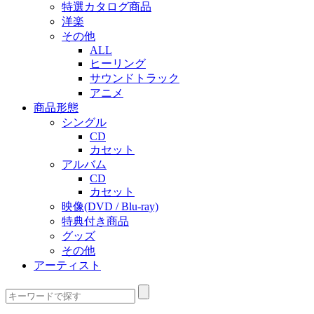
特選カタログ商品
洋楽
その他
ALL
ヒーリング
サウンドトラック
アニメ
商品形態
シングル
CD
カセット
アルバム
CD
カセット
映像(DVD / Blu-ray)
特典付き商品
グッズ
その他
アーティスト