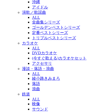
沖縄
アイドル
演歌／歌謡曲
ALL
全曲集シリーズ
ゴールデンベストシリーズ
定番ベストシリーズ
トリプルベストシリーズ
カラオケ
ALL
DVDカラオケ
(今すぐ歌える)カラオケセット
アクセサリ
漫談・落語・浪曲
ALL
綾小路きみまろ
落語
浪曲
鉄道
ALL
映像
サウンド