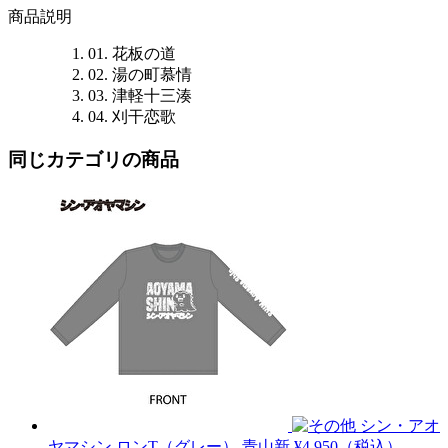
商品説明
01. 花板の道
02. 湯の町慕情
03. 津軽十三湊
04. 刈干恋歌
同じカテゴリの商品
シン・アオ
ヤマシン ロンT（グレー）
青山新
¥4,950（税込）