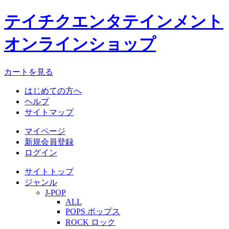
テイチクエンタテインメント
オンラインショップ
カートを見る
はじめての方へ
ヘルプ
サイトマップ
マイページ
新規会員登録
ログイン
サイトトップ
ジャンル
J-POP
ALL
POPS ポップス
ROCK ロック