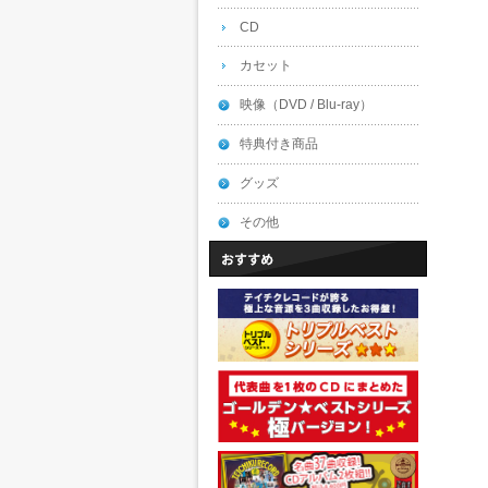
CD
カセット
映像（DVD / Blu-ray）
特典付き商品
グッズ
その他