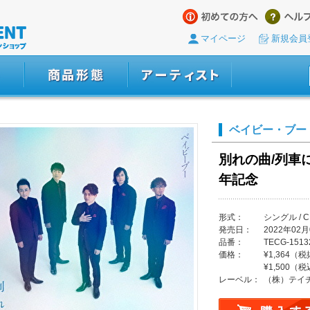
マイページ
新規会員
ベイビー・ブー
別れの曲/列車に
年記念
形式：
シングル / C
発売日：
2022年02月
品番：
TECG-1513
価格：
¥1,364（
¥1,500（
レーベル：
（株）テイ