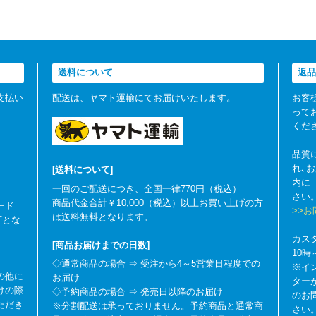
送料について
返品
支払い
配送は、ヤマト運輸にてお届けいたします。
お客
って
くだ
品質
れ､
[送料について]
内に
一回のご配送につき、全国一律770円（税込）
さい
商品代金合計￥10,000（税込）以上お買い上げの方
ード
>>
は送料無料となります。
可とな
カス
[商品お届けまでの日数]
10
◇通常商品の場合 ⇒ 受注から4～5営業日程度での
※イ
の他に
お届け
ター
けの際
◇予約商品の場合 ⇒ 発売日以降のお届け
のお
ただき
※分割配送は承っておりません。予約商品と通常商
さい