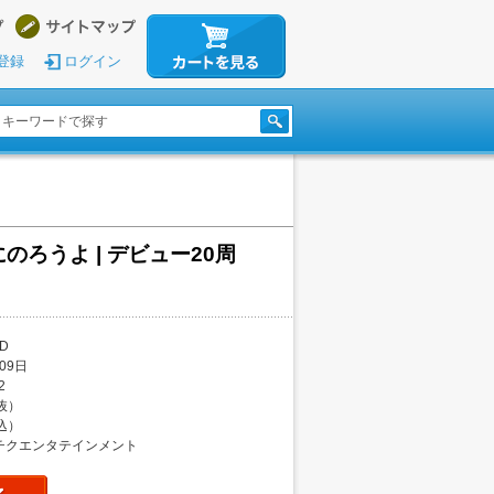
登録
ログイン
のろうよ | デビュー20周
D
09日
2
税抜）
税込）
チクエンタテインメント