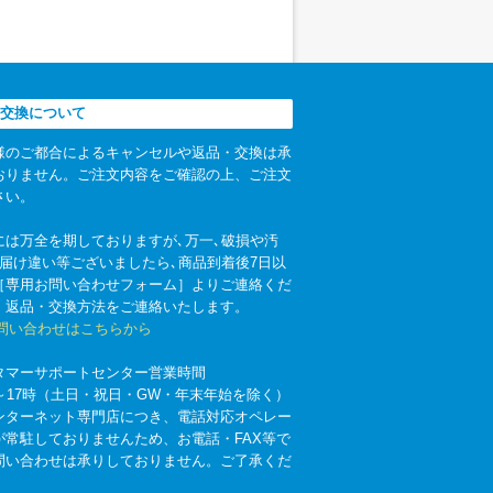
交換について
様のご都合によるキャンセルや返品・交換は承
おりません。ご注文内容をご確認の上、ご注文
さい。
には万全を期しておりますが､万一､破損や汚
お届け違い等ございましたら､商品到着後7日以
［専用お問い合わせフォーム］よりご連絡くだ
。返品・交換方法をご連絡いたします。
お問い合わせはこちらから
タマーサポートセンター営業時間
時～17時（土日・祝日・GW・年末年始を除く）
ンターネット専門店につき、電話対応オペレー
が常駐しておりませんため、お電話・FAX等で
問い合わせは承りしておりません。ご了承くだ
。