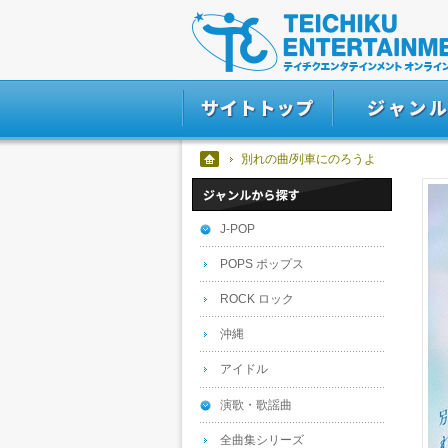
別れの曲/列車にのろうよ
J-POP
POPS ポップス
ROCK ロック
沖縄
アイドル
演歌・歌謡曲
全曲集シリーズ