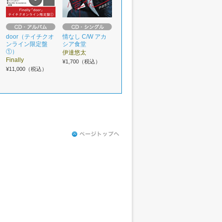
door（テイチクオ
情なし C/W アカ
ンライン限定盤
シア食堂
①）
伊達悠太
Finally
¥1,700（税込）
¥11,000（税込）