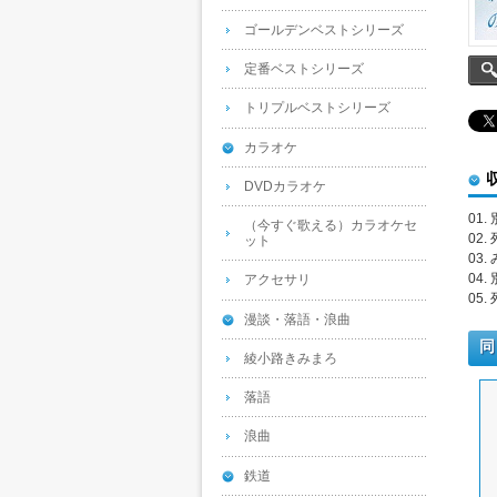
ゴールデンベストシリーズ
定番ベストシリーズ
トリプルベストシリーズ
カラオケ
DVDカラオケ
01.
（今すぐ歌える）カラオケセ
02
ット
03
04.
アクセサリ
05
漫談・落語・浪曲
同
綾小路きみまろ
落語
浪曲
鉄道